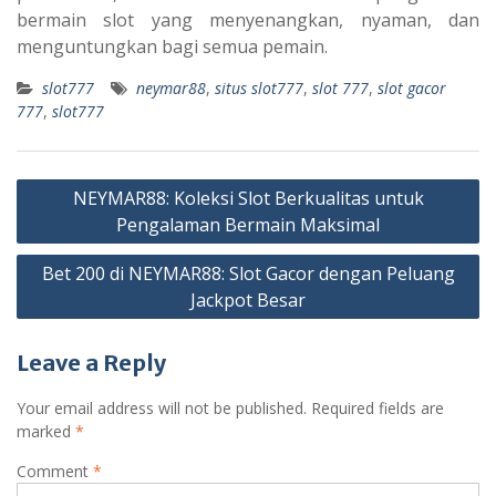
bermain slot yang menyenangkan, nyaman, dan
menguntungkan bagi semua pemain.
slot777
neymar88
,
situs slot777
,
slot 777
,
slot gacor
777
,
slot777
Post
NEYMAR88: Koleksi Slot Berkualitas untuk
navigation
Pengalaman Bermain Maksimal
Bet 200 di NEYMAR88: Slot Gacor dengan Peluang
Jackpot Besar
Leave a Reply
Your email address will not be published.
Required fields are
marked
*
Comment
*