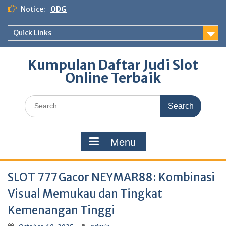
Skip
Notice:
ODG
to
content
Quick Links
Kumpulan Daftar Judi Slot
Online Terbaik
Search
for:
Menu
SLOT 777 Gacor NEYMAR88: Kombinasi
Visual Memukau dan Tingkat
Kemenangan Tinggi