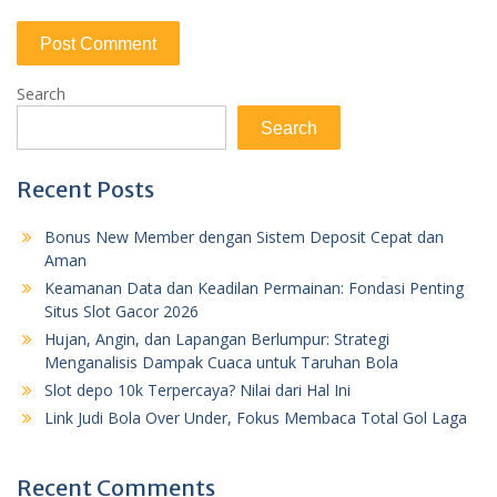
Search
Search
Recent Posts
Bonus New Member dengan Sistem Deposit Cepat dan
Aman
Keamanan Data dan Keadilan Permainan: Fondasi Penting
Situs Slot Gacor 2026
Hujan, Angin, dan Lapangan Berlumpur: Strategi
Menganalisis Dampak Cuaca untuk Taruhan Bola
Slot depo 10k Terpercaya? Nilai dari Hal Ini
Link Judi Bola Over Under, Fokus Membaca Total Gol Laga
Recent Comments