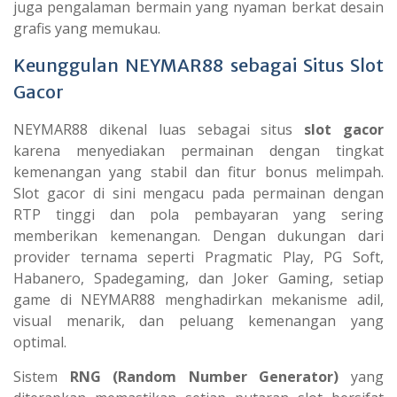
juga pengalaman bermain yang nyaman berkat desain
grafis yang memukau.
Keunggulan NEYMAR88 sebagai Situs Slot
Gacor
NEYMAR88 dikenal luas sebagai situs
slot gacor
karena menyediakan permainan dengan tingkat
kemenangan yang stabil dan fitur bonus melimpah.
Slot gacor di sini mengacu pada permainan dengan
RTP tinggi dan pola pembayaran yang sering
memberikan kemenangan. Dengan dukungan dari
provider ternama seperti Pragmatic Play, PG Soft,
Habanero, Spadegaming, dan Joker Gaming, setiap
game di NEYMAR88 menghadirkan mekanisme adil,
visual menarik, dan peluang kemenangan yang
optimal.
Sistem
RNG (Random Number Generator)
yang