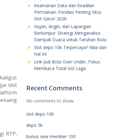
Keamanan Data dan Keadilan
Permainan: Fondasi Penting Situs
Slot Gacor 2026
Hujan, Angin, dan Lapangan
Berlumpur: Strategi Menganalisis
Dampak Cuaca untuk Taruhan Bola
Slot depo 10k Terpercaya? Nilai dari
Hal Ini
Link Judi Bola Over Under, Fokus
Membaca Total Gol Laga
kaligus
ai slot
Recent Comments
latform
peluang
No comments to show.
slot depo 10k
depo 5k
gi RTP,
bonus new member 100