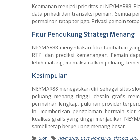
Keamanan menjadi prioritas di NEYMAR88. Pl
data pribadi dan transaksi pemain. Semua per
permainan tetap terjaga. Privasi pemain te
Fitur Pendukung Strategi Menang
NEYMAR88 menyediakan fitur tambahan yang m
RTP, dan prediksi kemenangan. Pemain dap
lebih matang, memaksimalkan peluang kemen
Kesimpulan
NEYMAR88 menegaskan diri sebagai situs slot
peluang menang tinggi, desain grafis memu
permainan lengkap, puluhan provider terperca
ini memberikan pengalaman bermain slot 
kualitas grafis yang tinggi menjadikan NEYM
sambil tetap berpeluang menang besar.
Slot
neymar88
,
situs Neymar88
,
slot bet 200
,