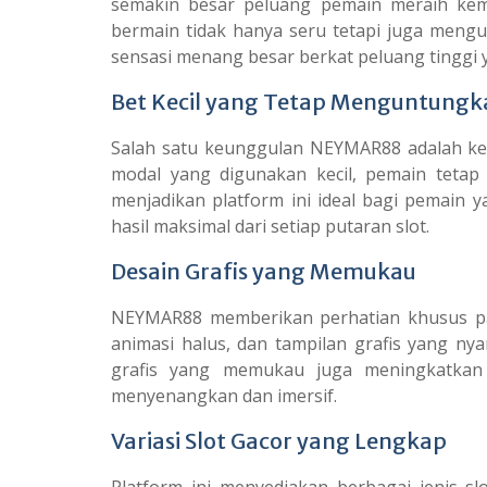
semakin besar peluang pemain meraih keme
bermain tidak hanya seru tetapi juga meng
sensasi menang besar berkat peluang tinggi y
Bet Kecil yang Tetap Menguntungk
Salah satu keunggulan NEYMAR88 adalah ke
modal yang digunakan kecil, pemain tetap
menjadikan platform ini ideal bagi pemain
hasil maksimal dari setiap putaran slot.
Desain Grafis yang Memukau
NEYMAR88 memberikan perhatian khusus pada 
animasi halus, dan tampilan grafis yang 
grafis yang memukau juga meningkatkan
menyenangkan dan imersif.
Variasi Slot Gacor yang Lengkap