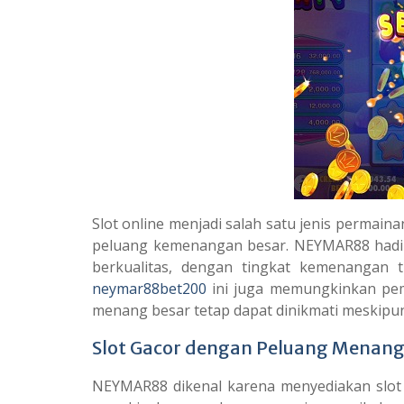
Slot online menjadi salah satu jenis permain
peluang kemenangan besar. NEYMAR88 hadir s
berkualitas, dengan tingkat kemenangan t
neymar88bet200
ini juga memungkinkan pema
menang besar tetap dapat dinikmati meskipun
Slot Gacor dengan Peluang Menang
NEYMAR88 dikenal karena menyediakan slot g