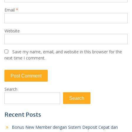
Email
*
Website
Save my name, email, and website in this browser for the
next time I comment.
Search
Search
Recent Posts
Bonus New Member dengan Sistem Deposit Cepat dan