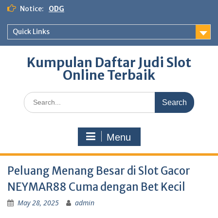
Skip
Notice:
ODG
to
content
Quick Links
Kumpulan Daftar Judi Slot
Online Terbaik
Search
for:
Menu
Peluang Menang Besar di Slot Gacor
NEYMAR88 Cuma dengan Bet Kecil
May 28, 2025
admin