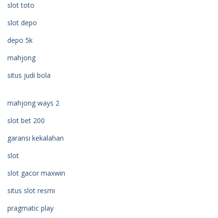
slot toto
slot depo
depo 5k
mahjong
situs judi bola
mahjong ways 2
slot bet 200
garansi kekalahan
slot
slot gacor maxwin
situs slot resmi
pragmatic play