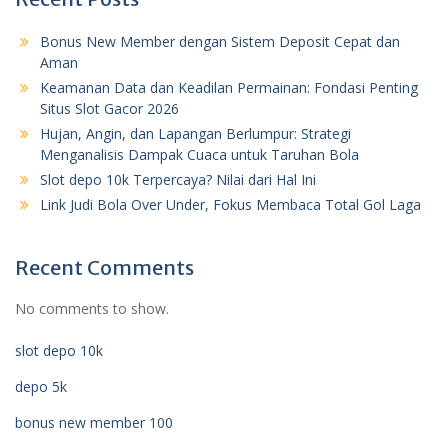
Bonus New Member dengan Sistem Deposit Cepat dan
Aman
Keamanan Data dan Keadilan Permainan: Fondasi Penting
Situs Slot Gacor 2026
Hujan, Angin, dan Lapangan Berlumpur: Strategi
Menganalisis Dampak Cuaca untuk Taruhan Bola
Slot depo 10k Terpercaya? Nilai dari Hal Ini
Link Judi Bola Over Under, Fokus Membaca Total Gol Laga
Recent Comments
No comments to show.
slot depo 10k
depo 5k
bonus new member 100