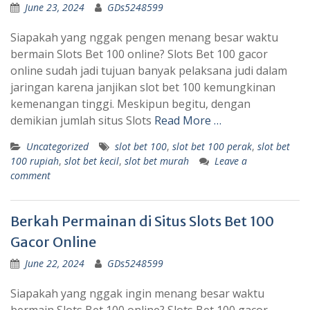
June 23, 2024
GDs5248599
Siapakah yang nggak pengen menang besar waktu
bermain Slots Bet 100 online? Slots Bet 100 gacor
online sudah jadi tujuan banyak pelaksana judi dalam
jaringan karena janjikan slot bet 100 kemungkinan
kemenangan tinggi. Meskipun begitu, dengan
demikian jumlah situs Slots
Read More …
Uncategorized
slot bet 100
,
slot bet 100 perak
,
slot bet
100 rupiah
,
slot bet kecil
,
slot bet murah
Leave a
comment
Berkah Permainan di Situs Slots Bet 100
Gacor Online
June 22, 2024
GDs5248599
Siapakah yang nggak ingin menang besar waktu