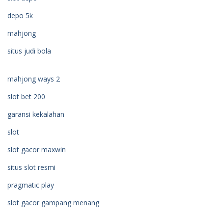
depo 5k
mahjong
situs judi bola
mahjong ways 2
slot bet 200
garansi kekalahan
slot
slot gacor maxwin
situs slot resmi
pragmatic play
slot gacor gampang menang