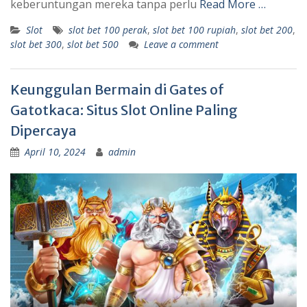
keberuntungan mereka tanpa perlu
Read More …
Slot
slot bet 100 perak
,
slot bet 100 rupiah
,
slot bet 200
,
slot bet 300
,
slot bet 500
Leave a comment
Keunggulan Bermain di Gates of
Gatotkaca: Situs Slot Online Paling
Dipercaya
April 10, 2024
admin