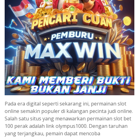
Pada era digital seperti sekarang ini, permainan slot
online semakin populer di kalangan pecinta judi online.
Salah satu situs yang menawarkan permainan slot bet
100 perak adalah link olympus1000. Dengan taruhan
yang terjangkau, pemain dapat mencoba