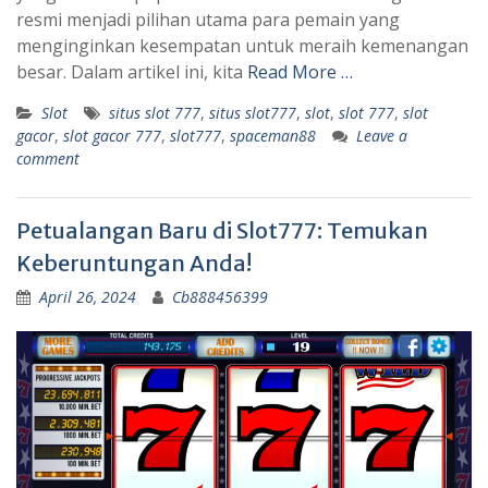
resmi menjadi pilihan utama para pemain yang
menginginkan kesempatan untuk meraih kemenangan
besar. Dalam artikel ini, kita
Read More …
Slot
situs slot 777
,
situs slot777
,
slot
,
slot 777
,
slot
gacor
,
slot gacor 777
,
slot777
,
spaceman88
Leave a
comment
Petualangan Baru di Slot777: Temukan
Keberuntungan Anda!
April 26, 2024
Cb888456399