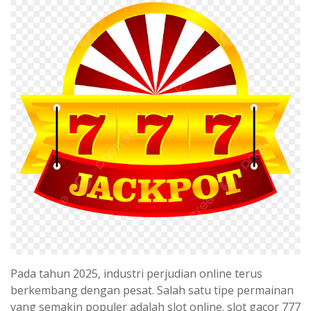
Pada tahun 2025, industri perjudian online terus
berkembang dengan pesat. Salah satu tipe permainan
yang semakin populer adalah slot online. slot gacor 777