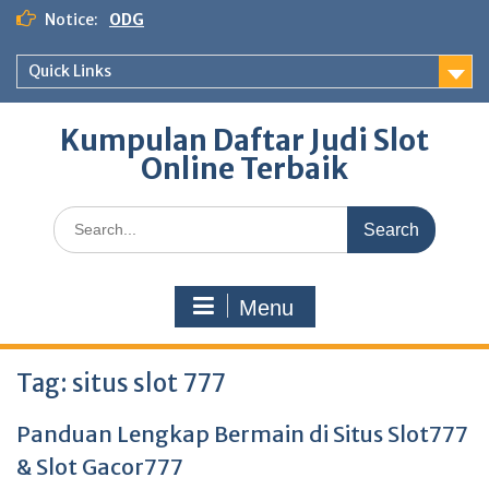
Skip
Notice:
ODG
to
content
Quick Links
Kumpulan Daftar Judi Slot
Online Terbaik
Search
for:
Menu
Tag:
situs slot 777
Panduan Lengkap Bermain di Situs Slot777
& Slot Gacor777