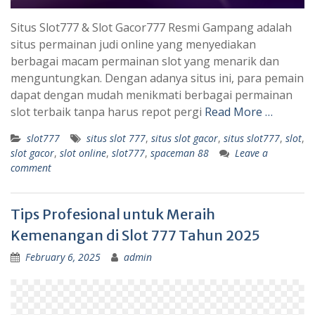
Situs Slot777 & Slot Gacor777 Resmi Gampang adalah
situs permainan judi online yang menyediakan
berbagai macam permainan slot yang menarik dan
menguntungkan. Dengan adanya situs ini, para pemain
dapat dengan mudah menikmati berbagai permainan
slot terbaik tanpa harus repot pergi
Read More …
slot777
situs slot 777
,
situs slot gacor
,
situs slot777
,
slot
,
slot gacor
,
slot online
,
slot777
,
spaceman 88
Leave a
comment
Tips Profesional untuk Meraih
Kemenangan di Slot 777 Tahun 2025
February 6, 2025
admin