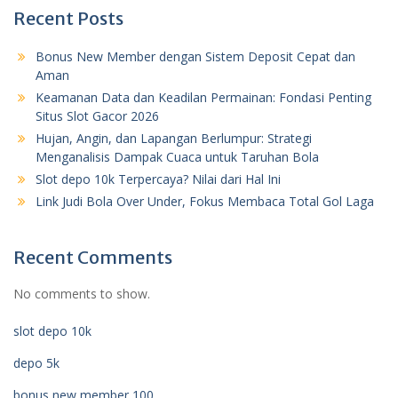
Recent Posts
Bonus New Member dengan Sistem Deposit Cepat dan
Aman
Keamanan Data dan Keadilan Permainan: Fondasi Penting
Situs Slot Gacor 2026
Hujan, Angin, dan Lapangan Berlumpur: Strategi
Menganalisis Dampak Cuaca untuk Taruhan Bola
Slot depo 10k Terpercaya? Nilai dari Hal Ini
Link Judi Bola Over Under, Fokus Membaca Total Gol Laga
Recent Comments
No comments to show.
slot depo 10k
depo 5k
bonus new member 100