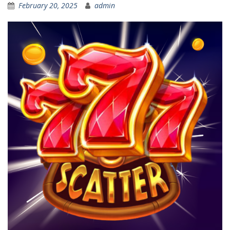
February 20, 2025
admin