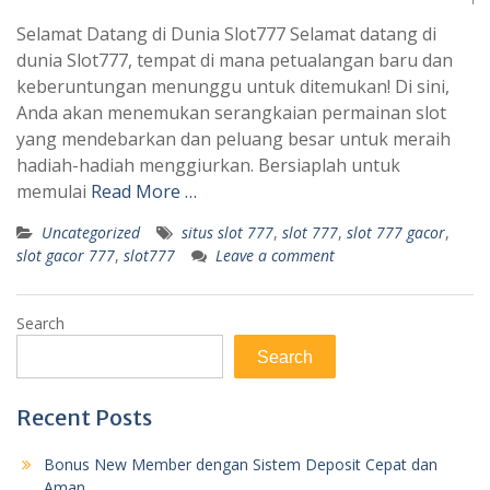
Selamat Datang di Dunia Slot777 Selamat datang di
dunia Slot777, tempat di mana petualangan baru dan
keberuntungan menunggu untuk ditemukan! Di sini,
Anda akan menemukan serangkaian permainan slot
yang mendebarkan dan peluang besar untuk meraih
hadiah-hadiah menggiurkan. Bersiaplah untuk
memulai
Read More …
Uncategorized
situs slot 777
,
slot 777
,
slot 777 gacor
,
slot gacor 777
,
slot777
Leave a comment
Search
Search
Recent Posts
Bonus New Member dengan Sistem Deposit Cepat dan
Aman