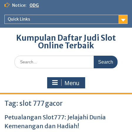
Skip
Notice:
ODG
to
content
Quick Links
Kumpulan Daftar Judi Slot
Online Terbaik
Search
for:
Menu
Tag:
slot 777 gacor
Petualangan Slot777: Jelajahi Dunia
Kemenangan dan Hadiah!