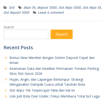
Slot
depo 5k
,
deposit 5000
,
slot depo 5000
,
slot depo 5k
,
slot deposit 5000
Leave a comment
Search
Search
Recent Posts
Bonus New Member dengan Sistem Deposit Cepat dan
Aman
Keamanan Data dan Keadilan Permainan: Fondasi Penting
Situs Slot Gacor 2026
Hujan, Angin, dan Lapangan Berlumpur: Strategi
Menganalisis Dampak Cuaca untuk Taruhan Bola
Slot depo 10k Terpercaya? Nilai dari Hal Ini
Link Judi Bola Over Under, Fokus Membaca Total Gol Laga