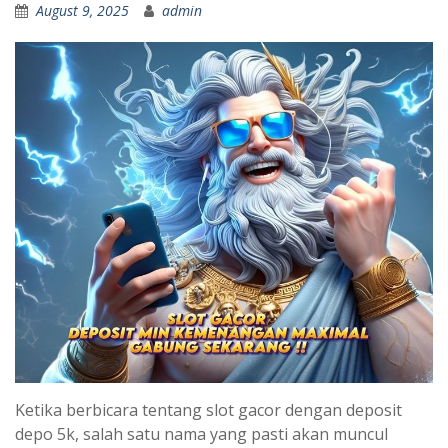
August 9, 2025
admin
Ketika berbicara tentang slot gacor dengan deposit
depo 5k, salah satu nama yang pasti akan muncul