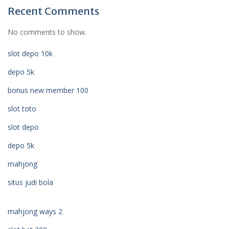
Recent Comments
No comments to show.
slot depo 10k
depo 5k
bonus new member 100
slot toto
slot depo
depo 5k
mahjong
situs judi bola
mahjong ways 2