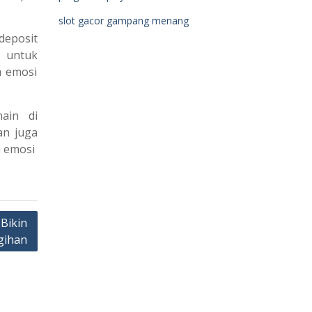
slot gacor gampang menang
deposit
 untuk
a emosi
ain di
an juga
a emosi
Bikin
gihan