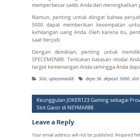
memperbesar saldo Anda dan meningkatkan 
Namun, penting untuk diingat bahwa perjudi
5000 dapat memberikan kesempatan untu
kehilangan uang Anda. Oleh karena itu, pen
saat berjudi.
Dengan demikian, penting untuk memili
SPECEMEN88. Tentukan batasan modal Anda 
target kemenangan Anda sehingga Anda dapat
Slot
,
spaceman88
depo 5k
,
deposit 5000
,
slo
Post
Keunggulan JOKER123 Gaming sebagai Prov
Slot Gacor di NEYMAR88
navigation
Leave a Reply
Your email address will not be published.
Required fi