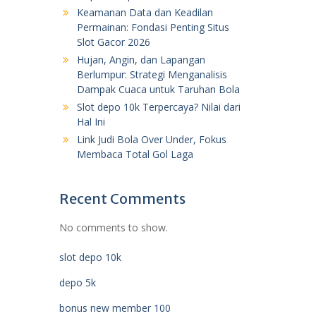
Keamanan Data dan Keadilan
Permainan: Fondasi Penting Situs
Slot Gacor 2026
Hujan, Angin, dan Lapangan
Berlumpur: Strategi Menganalisis
Dampak Cuaca untuk Taruhan Bola
Slot depo 10k Terpercaya? Nilai dari
Hal Ini
Link Judi Bola Over Under, Fokus
Membaca Total Gol Laga
Recent Comments
No comments to show.
slot depo 10k
depo 5k
bonus new member 100