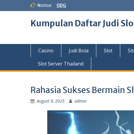
Skip
Notice:
ODG
to
content
Kumpulan Daftar Judi Slo
Casino
Judi Bola
Slot
Si
Slot Server Thailand
Rahasia Sukses Bermain S
August 9, 2025
admin