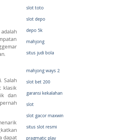
slot toto
slot depo
depo 5k
 adalah
empatan
mahjong
ggemar
situs judi bola
an.
mahjong ways 2
. Salah
slot bet 200
 klasik
garansi kekalahan
ik dan
pernah
slot
slot gacor maxwin
menarik
situs slot resmi
gkatkan
a dapat
pragmatic play