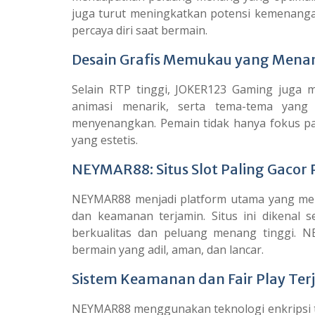
juga turut meningkatkan potensi kemenanga
percaya diri saat bermain.
Desain Grafis Memukau yang Men
Selain RTP tinggi, JOKER123 Gaming juga me
animasi menarik, serta tema-tema yan
menyenangkan. Pemain tidak hanya fokus p
yang estetis.
NEYMAR88: Situs Slot Paling Gacor
NEYMAR88 menjadi platform utama yang me
dan keamanan terjamin. Situs ini dikenal 
berkualitas dan peluang menang tinggi.
bermain yang adil, aman, dan lancar.
Sistem Keamanan dan Fair Play Ter
NEYMAR88 menggunakan teknologi enkripsi t