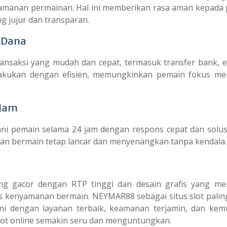
eamanan permainan. Hal ini memberikan rasa aman kepada
g jujur dan transparan.
 Dana
saksi yang mudah dan cepat, termasuk transfer bank, e-
ilakukan dengan efisien, memungkinkan pemain fokus me
 Jam
i pemain selama 24 jam dengan respons cepat dan solusi
an bermain tetap lancar dan menyenangkan tanpa kendala.
ing gacor dengan RTP tinggi dan desain grafis yang m
 kenyamanan bermain. NEYMAR88 sebagai situs slot palin
ini dengan layanan terbaik, keamanan terjamin, dan ke
lot online semakin seru dan menguntungkan.