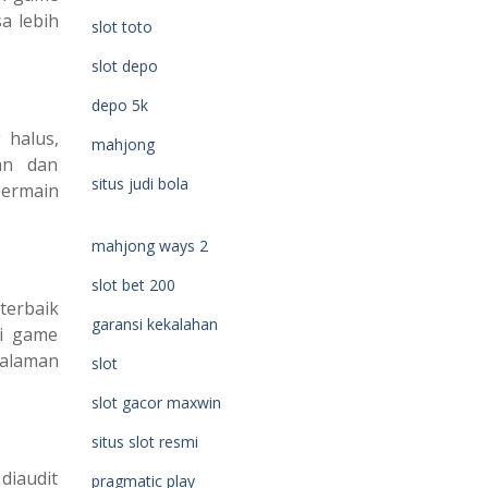
a lebih
slot toto
slot depo
depo 5k
 halus,
mahjong
an dan
situs judi bola
bermain
mahjong ways 2
slot bet 200
terbaik
garansi kekalahan
si game
alaman
slot
slot gacor maxwin
situs slot resmi
diaudit
pragmatic play