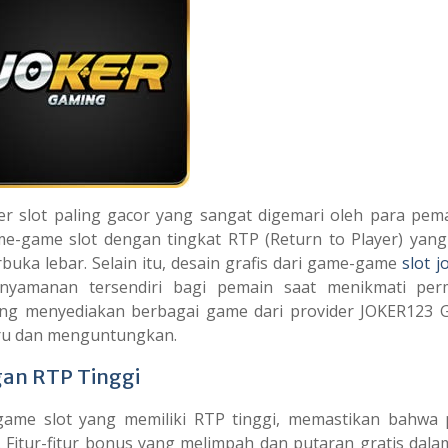
r slot paling gacor yang sangat digemari oleh para pema
me-game slot dengan tingkat RTP (Return to Player) yang 
uka lebar. Selain itu, desain grafis dari game-game
slot j
yamanan tersendiri bagi pemain saat menikmati perm
ang menyediakan berbagai game dari provider JOKER123 
ru dan menguntungkan.
an RTP Tinggi
ame slot yang memiliki RTP tinggi, memastikan bahwa
Fitur-fitur bonus yang melimpah dan putaran gratis dal