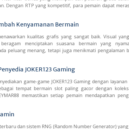
n. Dengan RTP yang kompetitif, para pemain dapat meras
ambah Kenyamanan Bermain
nawarkan kualitas grafis yang sangat baik. Visual yang
g beragam menciptakan suasana bermain yang nyam
ada peluang menang, tetapi juga menikmati pengalaman 
 Penyedia JOKER123 Gaming
nyediakan game-game JOKER123 Gaming dengan layanan 
sebagai tempat bermain slot paling gacor dengan kolek
 NEYMAR88 memastikan setiap pemain mendapatkan peng
jamin
erbaru dan sistem RNG (Random Number Generator) yang 