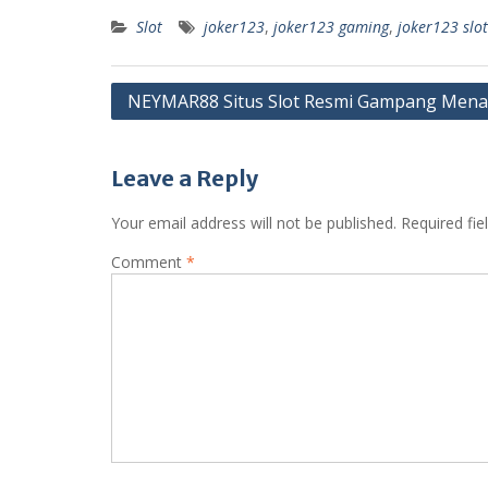
Slot
joker123
,
joker123 gaming
,
joker123 slot
Post
NEYMAR88 Situs Slot Resmi Gampang Men
navigation
Leave a Reply
Your email address will not be published.
Required fi
Comment
*