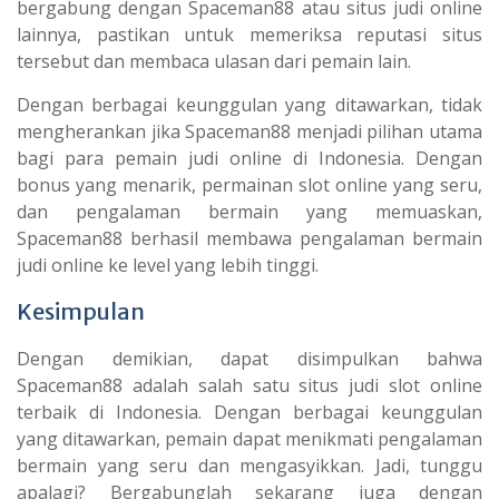
bergabung dengan Spaceman88 atau situs judi online
lainnya, pastikan untuk memeriksa reputasi situs
tersebut dan membaca ulasan dari pemain lain.
Dengan berbagai keunggulan yang ditawarkan, tidak
mengherankan jika Spaceman88 menjadi pilihan utama
bagi para pemain judi online di Indonesia. Dengan
bonus yang menarik, permainan slot online yang seru,
dan pengalaman bermain yang memuaskan,
Spaceman88 berhasil membawa pengalaman bermain
judi online ke level yang lebih tinggi.
Kesimpulan
Dengan demikian, dapat disimpulkan bahwa
Spaceman88 adalah salah satu situs judi slot online
terbaik di Indonesia. Dengan berbagai keunggulan
yang ditawarkan, pemain dapat menikmati pengalaman
bermain yang seru dan mengasyikkan. Jadi, tunggu
apalagi? Bergabunglah sekarang juga dengan