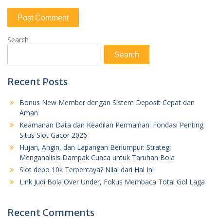
Search
Search
Recent Posts
Bonus New Member dengan Sistem Deposit Cepat dan
Aman
Keamanan Data dan Keadilan Permainan: Fondasi Penting
Situs Slot Gacor 2026
Hujan, Angin, dan Lapangan Berlumpur: Strategi
Menganalisis Dampak Cuaca untuk Taruhan Bola
Slot depo 10k Terpercaya? Nilai dari Hal Ini
Link Judi Bola Over Under, Fokus Membaca Total Gol Laga
Recent Comments