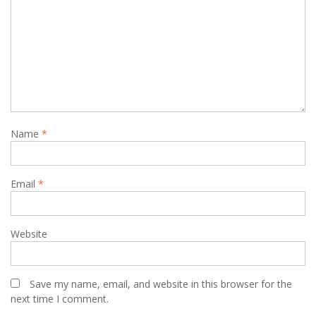
Name
*
Email
*
Website
Save my name, email, and website in this browser for the
next time I comment.