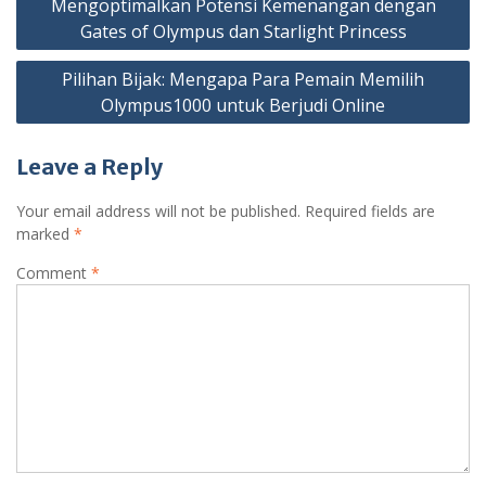
Mengoptimalkan Potensi Kemenangan dengan
navigation
Gates of Olympus dan Starlight Princess
Pilihan Bijak: Mengapa Para Pemain Memilih
Olympus1000 untuk Berjudi Online
Leave a Reply
Your email address will not be published.
Required fields are
marked
*
Comment
*