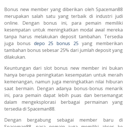
Bonus new member yang diberikan oleh Spaceman88
merupakan salah satu yang terbaik di industri judi
online. Dengan bonus ini, para pemain memiliki
kesempatan untuk meningkatkan modal awal mereka
tanpa harus melakukan deposit tambahan. Tersedia
juga bonus
depo 25 bonus 25
yang memberikan
tambahan bonus sebesar 25% dari jumlah deposit yang
dilakukan.
Keuntungan dari slot bonus new member ini bukan
hanya berupa peningkatan kesempatan untuk meraih
kemenangan, namun juga meningkatkan nilai hiburan
saat bermain. Dengan adanya bonus-bonus menarik
ini, para pemain dapat lebih puas dan bersemangat
dalam mengeksplorasi berbagai permainan yang
tersedia di Spaceman88.
Dengan bergabung sebagai member baru di
Spaceman88, para pemain juga memiliki akses ke