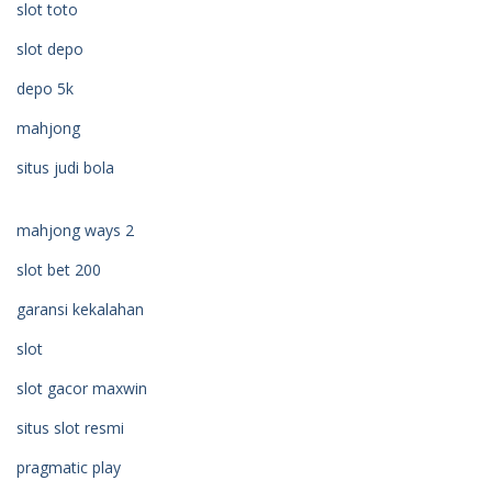
slot toto
slot depo
depo 5k
mahjong
situs judi bola
mahjong ways 2
slot bet 200
garansi kekalahan
slot
slot gacor maxwin
situs slot resmi
pragmatic play