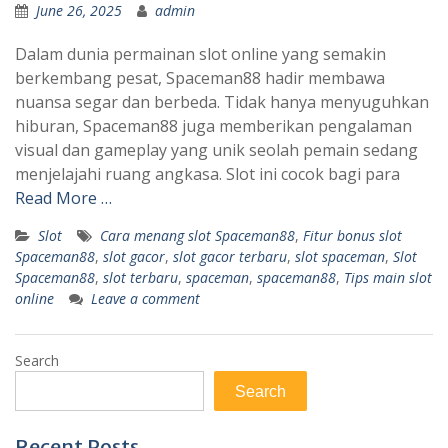
June 26, 2025
admin
Dalam dunia permainan slot online yang semakin
berkembang pesat, Spaceman88 hadir membawa
nuansa segar dan berbeda. Tidak hanya menyuguhkan
hiburan, Spaceman88 juga memberikan pengalaman
visual dan gameplay yang unik seolah pemain sedang
menjelajahi ruang angkasa. Slot ini cocok bagi para
Read More …
Slot
Cara menang slot Spaceman88
,
Fitur bonus slot
Spaceman88
,
slot gacor
,
slot gacor terbaru
,
slot spaceman
,
Slot
Spaceman88
,
slot terbaru
,
spaceman
,
spaceman88
,
Tips main slot
online
Leave a comment
Search
Search
Recent Posts