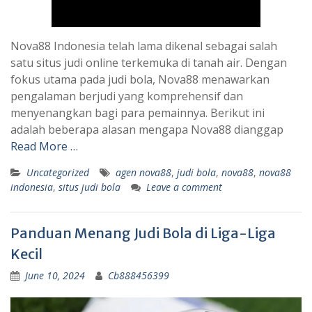
Nova88 Indonesia telah lama dikenal sebagai salah
satu situs judi online terkemuka di tanah air. Dengan
fokus utama pada judi bola, Nova88 menawarkan
pengalaman berjudi yang komprehensif dan
menyenangkan bagi para pemainnya. Berikut ini
adalah beberapa alasan mengapa Nova88 dianggap
Read More …
Uncategorized
agen nova88
,
judi bola
,
nova88
,
nova88
indonesia
,
situs judi bola
Leave a comment
Panduan Menang Judi Bola di Liga-Liga
Kecil
June 10, 2024
Cb888456399