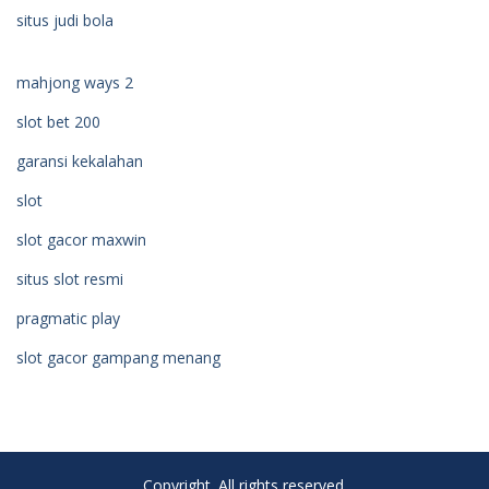
situs judi bola
mahjong ways 2
slot bet 200
garansi kekalahan
slot
slot gacor maxwin
situs slot resmi
pragmatic play
slot gacor gampang menang
Copyright. All rights reserved.