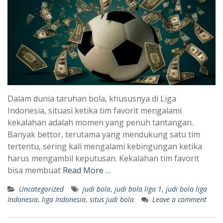
Dalam dunia taruhan bola, khususnya di Liga
Indonesia, situasi ketika tim favorit mengalami
kekalahan adalah momen yang penuh tantangan.
Banyak bettor, terutama yang mendukung satu tim
tertentu, sering kali mengalami kebingungan ketika
harus mengambil keputusan. Kekalahan tim favorit
bisa membuat
Read More …
Uncategorized
judi bola
,
judi bola liga 1
,
judi bola liga
Indonesia
,
liga Indonesia
,
situs judi bola
Leave a comment