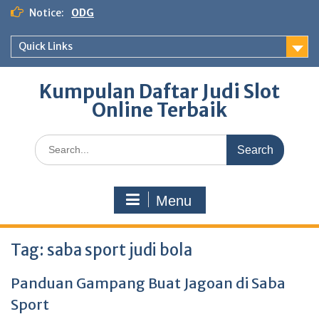
Skip
Notice:
ODG
to
content
Quick Links
Kumpulan Daftar Judi Slot
Online Terbaik
Search
for:
Menu
Tag:
saba sport judi bola
Panduan Gampang Buat Jagoan di Saba
Sport