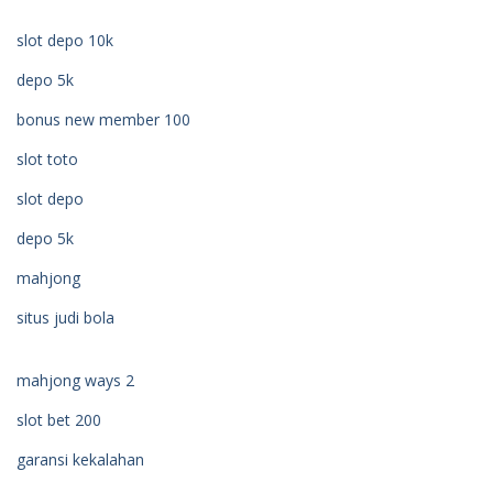
slot depo 10k
depo 5k
bonus new member 100
slot toto
slot depo
depo 5k
mahjong
situs judi bola
mahjong ways 2
slot bet 200
garansi kekalahan