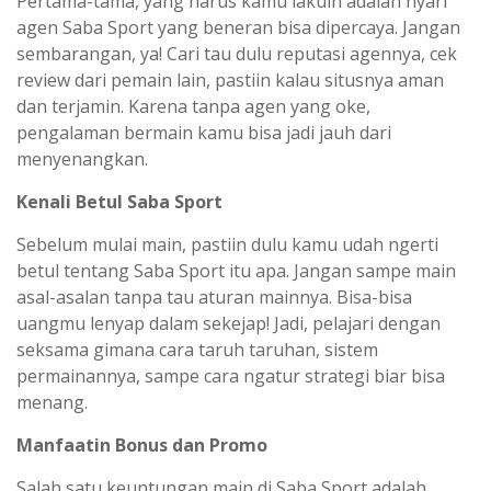
Pertama-tama, yang harus kamu lakuin adalah nyari
agen Saba Sport yang beneran bisa dipercaya. Jangan
sembarangan, ya! Cari tau dulu reputasi agennya, cek
review dari pemain lain, pastiin kalau situsnya aman
dan terjamin. Karena tanpa agen yang oke,
pengalaman bermain kamu bisa jadi jauh dari
menyenangkan.
Kenali Betul Saba Sport
Sebelum mulai main, pastiin dulu kamu udah ngerti
betul tentang Saba Sport itu apa. Jangan sampe main
asal-asalan tanpa tau aturan mainnya. Bisa-bisa
uangmu lenyap dalam sekejap! Jadi, pelajari dengan
seksama gimana cara taruh taruhan, sistem
permainannya, sampe cara ngatur strategi biar bisa
menang.
Manfaatin Bonus dan Promo
Salah satu keuntungan main di Saba Sport adalah