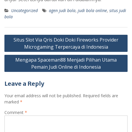
Uncategorized
agen judi bola
,
judi bola online
,
situs judi
bola
Post
Situs Slot Via Qris Doki Doki Fireworks Provider
navigation
Microgaming Terpercaya di Indonesia
Mengapa Spaceman88 Menjadi Pilihan Utama
Pemain Judi Online di Indonesia
Leave a Reply
Your email address will not be published.
Required fields are
marked
*
Comment
*