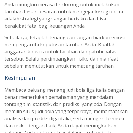
Anda mungkin merasa terdorong untuk melakukan
taruhan besar-besaran untuk mengejar kerugian. Ini
adalah strategi yang sangat berisiko dan bisa
berakibat fatal bagi keuangan Anda.
Sebaiknya, tetaplah tenang dan jangan biarkan emosi
mempengaruhi keputusan taruhan Anda. Buatlah
anggaran khusus untuk taruhan dan patuhi batas
tersebut. Selalu pertimbangkan risiko dan manfaat
sebelum memutuskan untuk memasang taruhan.
Kesimpulan
Membaca peluang menang judi bola liga italia dengan
benar memerlukan pemahaman yang mendalam
tentang tim, statistik, dan prediksi yang ada. Dengan
memilih situs judi bola yang terpercaya, memanfaatkan
analisis dan prediksi liga italia, serta mengelola emosi
dan risiko dengan baik, Anda dapat meningkatkan
peluang Anda untuk sukses dalam taruhan bola.