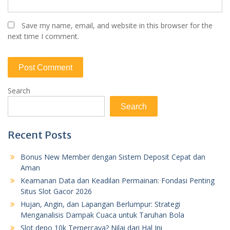
Save my name, email, and website in this browser for the
next time I comment.
Search
Search
Recent Posts
Bonus New Member dengan Sistem Deposit Cepat dan
Aman
Keamanan Data dan Keadilan Permainan: Fondasi Penting
Situs Slot Gacor 2026
Hujan, Angin, dan Lapangan Berlumpur: Strategi
Menganalisis Dampak Cuaca untuk Taruhan Bola
Slot depo 10k Terpercaya? Nilai dari Hal Ini