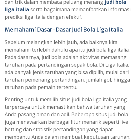
dan trik dalam membaca peluang menang
judi bola
liga italia
serta bagaimana memanfaatkan informasi
prediksi liga italia dengan efektif.
Memahami Dasar-Dasar Judi Bola Liga Italia
Sebelum melangkah lebih jauh, ada baiknya kita
memahami terlebih dahulu apa itu judi bola liga italia.
Pada dasarnya, judi bola adalah aktivitas memasang
taruhan pada pertandingan sepak bola. Di Liga Italia,
ada banyak jenis taruhan yang bisa dipilih, mulai dari
taruhan pemenang pertandingan, jumlah gol, hingga
taruhan pada pemain tertentu.
Penting untuk memilih situs judi bola liga italia yang
terpercaya untuk memastikan bahwa taruhan yang
Anda pasang aman dan adil. Beberapa situs judi bola
juga menawarkan berbagai fitur menarik seperti live
betting dan statistik pertandingan yang dapat
membantu Anda dalam membuat keputusan taruhan.