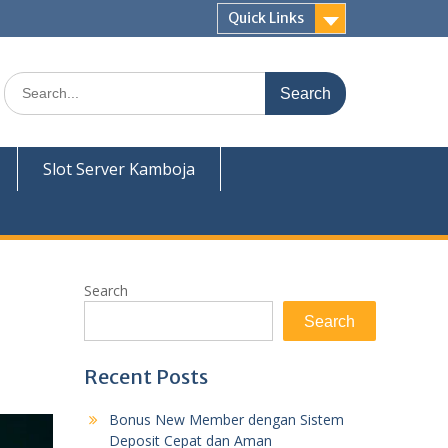
Quick Links
Search
for:
Slot Server Kamboja
Search
Search
Recent Posts
Bonus New Member dengan Sistem
Deposit Cepat dan Aman