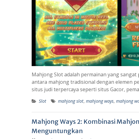
Mahjong Slot adalah permainan yang sangat p
antara mahjong tradisional dengan elemen p
situs judi terpercaya seperti situs Gacor, p
Slot
mahjong slot
,
mahjong ways
,
mahjong wa
Mahjong Ways 2: Kombinasi Mahjong
Menguntungkan