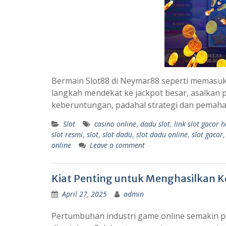
Bermain Slot88 di Neymar88 seperti memasuki
langkah mendekat ke jackpot besar, asalkan
keberuntungan, padahal strategi dan pemaha
Slot
casino online
,
dadu slot
,
link slot gacor h
slot resmi
,
slot
,
slot dadu
,
slot dadu online
,
slot gacor
online
Leave a comment
Kiat Penting untuk Menghasilkan 
April 27, 2025
admin
Pertumbuhan industri game online semakin p