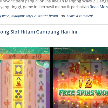
i favorit para penjudi online adalah Mahjong Ways 2. Deng
yang tinggi, game ini berhasil menarik perhatian
Read Mor
g ways
,
mahjong ways 2
,
scatter hitam
Leave a comment
ng Slot Hitam Gampang Hari Ini