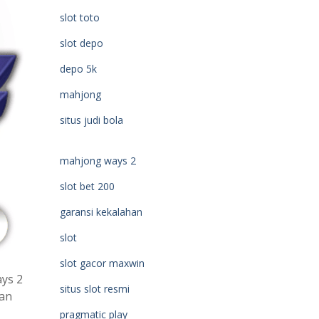
slot toto
slot depo
depo 5k
mahjong
situs judi bola
mahjong ways 2
slot bet 200
garansi kekalahan
slot
slot gacor maxwin
ys 2
situs slot resmi
lan
pragmatic play