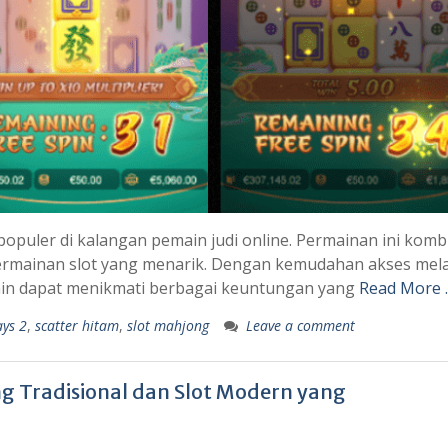
opuler di kalangan pemain judi online. Permainan ini komb
ermainan slot yang menarik. Dengan kemudahan akses mela
emain dapat menikmati berbagai keuntungan yang
Read More 
ys 2
,
scatter hitam
,
slot mahjong
Leave a comment
 Tradisional dan Slot Modern yang