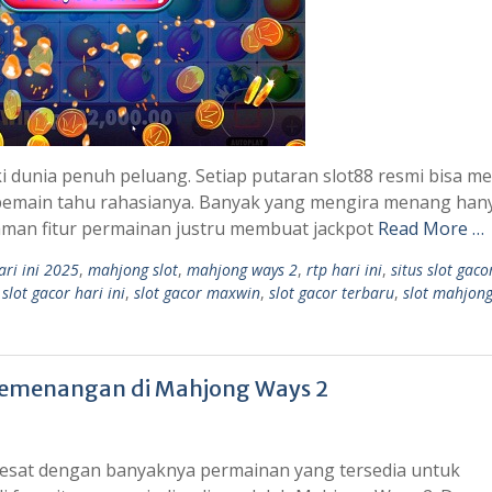
 dunia penuh peluang. Setiap putaran slot88 resmi bisa me
 pemain tahu rahasianya. Banyak yang mengira menang hany
man fitur permainan justru membuat jackpot
Read More …
ari ini 2025
,
mahjong slot
,
mahjong ways 2
,
rtp hari ini
,
situs slot gaco
,
slot gacor hari ini
,
slot gacor maxwin
,
slot gacor terbaru
,
slot mahjon
Kemenangan di Mahjong Ways 2
esat dengan banyaknya permainan yang tersedia untuk