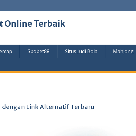
t Online Terbaik
temap
Sbobet88
Situs Judi Bola
Mahjong
 dengan Link Alternatif Terbaru