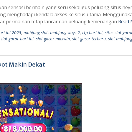
kan sensasi bermain yang seru sekaligus peluang situs ne
ng menghadapi kendala akses ke situs utama. Menggunaka
 agar permainan tetap lancar dan peluang kemenangan
Read 
ari ini 2025
,
mahjong slot
,
mahjong ways 2
,
rtp hari ini
,
situs slot gaco
,
slot gacor hari ini
,
slot gacor maxwin
,
slot gacor terbaru
,
slot mahjon
pot Makin Dekat