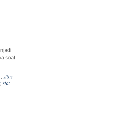
njadi
a soal
r
,
situs
g
,
slot