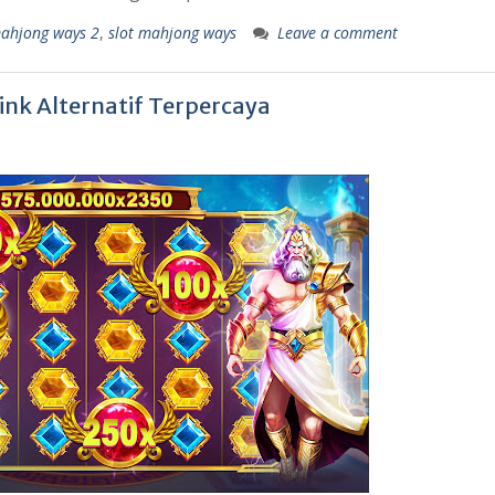
ahjong ways 2
,
slot mahjong ways
Leave a comment
nk Alternatif Terpercaya