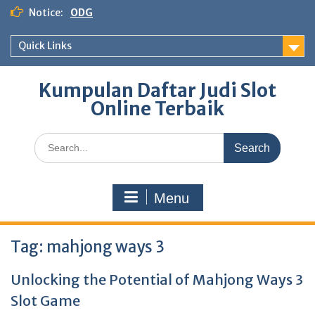
Skip
Notice:
ODG
to
content
Quick Links
Kumpulan Daftar Judi Slot
Online Terbaik
Search
for:
Menu
Tag:
mahjong ways 3
Unlocking the Potential of Mahjong Ways 3
Slot Game