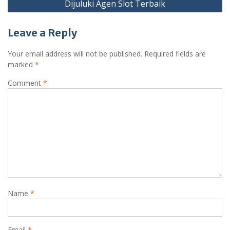
Dijuluki Agen Slot Terbaik
Leave a Reply
Your email address will not be published.
Required fields are
marked
*
Comment
*
Name
*
Email
*