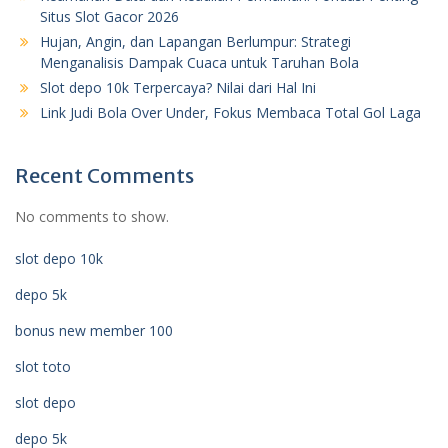
Situs Slot Gacor 2026
Hujan, Angin, dan Lapangan Berlumpur: Strategi
Menganalisis Dampak Cuaca untuk Taruhan Bola
Slot depo 10k Terpercaya? Nilai dari Hal Ini
Link Judi Bola Over Under, Fokus Membaca Total Gol Laga
Recent Comments
No comments to show.
slot depo 10k
depo 5k
bonus new member 100
slot toto
slot depo
depo 5k