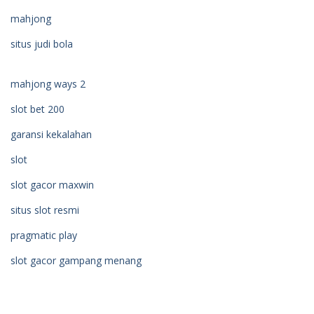
mahjong
situs judi bola
mahjong ways 2
slot bet 200
garansi kekalahan
slot
slot gacor maxwin
situs slot resmi
pragmatic play
slot gacor gampang menang