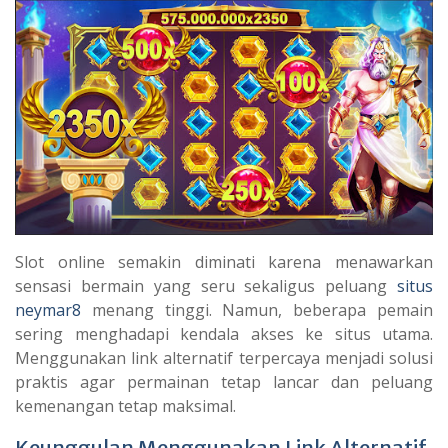
Slot online semakin diminati karena menawarkan
sensasi bermain yang seru sekaligus peluang
situs
neymar8
menang tinggi. Namun, beberapa pemain
sering menghadapi kendala akses ke situs utama.
Menggunakan link alternatif terpercaya menjadi solusi
praktis agar permainan tetap lancar dan peluang
kemenangan tetap maksimal.
Keunggulan Menggunakan Link Alternatif