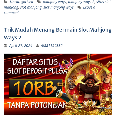
Uncategorized
mahjong ways
,
mahjong ways 2
,
situs slot
mahjong
,
slot mahjong
,
slot mahjong ways
Leave a
comment
Trik Mudah Menang Bermain Slot Mahjong
Ways 2
April 27, 2024
Ai881156332