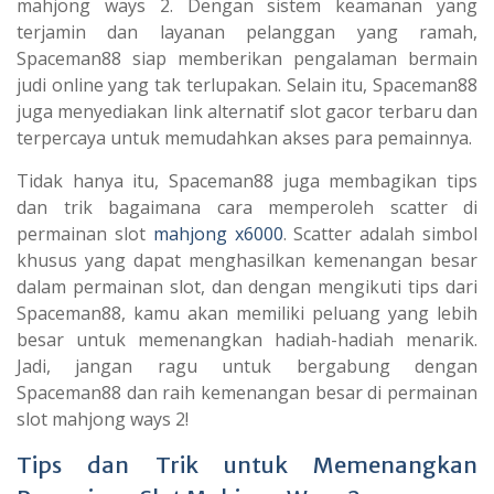
mahjong ways 2. Dengan sistem keamanan yang
terjamin dan layanan pelanggan yang ramah,
Spaceman88 siap memberikan pengalaman bermain
judi online yang tak terlupakan. Selain itu, Spaceman88
juga menyediakan link alternatif slot gacor terbaru dan
terpercaya untuk memudahkan akses para pemainnya.
Tidak hanya itu, Spaceman88 juga membagikan tips
dan trik bagaimana cara memperoleh scatter di
permainan slot
mahjong x6000
. Scatter adalah simbol
khusus yang dapat menghasilkan kemenangan besar
dalam permainan slot, dan dengan mengikuti tips dari
Spaceman88, kamu akan memiliki peluang yang lebih
besar untuk memenangkan hadiah-hadiah menarik.
Jadi, jangan ragu untuk bergabung dengan
Spaceman88 dan raih kemenangan besar di permainan
slot mahjong ways 2!
Tips dan Trik untuk Memenangkan