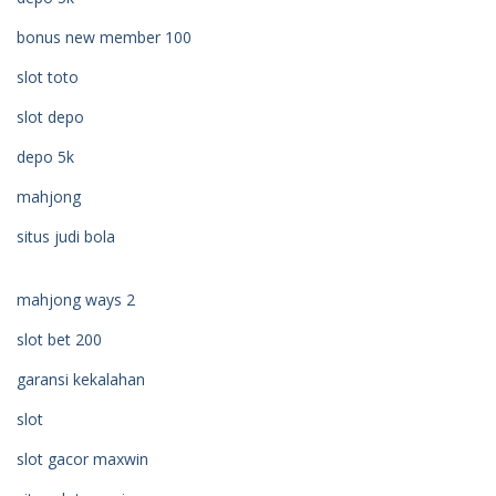
bonus new member 100
slot toto
slot depo
depo 5k
mahjong
situs judi bola
mahjong ways 2
slot bet 200
garansi kekalahan
slot
slot gacor maxwin