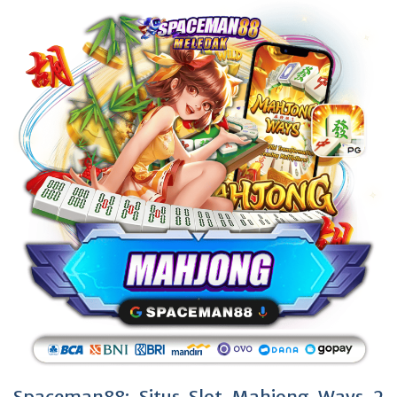
Spaceman88: Situs Slot Mahjong Ways 2