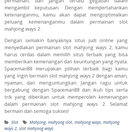
permainan, dan jangan terlalu gegabah dalam
mengambil keputusan. Dengan mempertahankan
ketenanganmu, kamu akan dapat mengoptimalkan
peluang kemenanganmu dalam permainan slot
mahjong ways 2.
Dengan semakin banyaknya situs judi online yang
menyediakan permainan slot mahjong ways 2, kamu
harus cerdas dalam memilih situs terbaik yang bisa
memberikan kemenangan dan keuntungan yang nyata.
Spaceman88 merupakan pilihan terbaik bagi kamu
yang ingin bermain slot mahjong ways 2 dengan aman,
nyaman, dan menguntungkan. Jangan ragu untuk
bergabung dengan Spaceman88 dan ikuti tips serta
trik yang diberikan untuk memperoleh kemenangan
dalam permainan slot mahjong ways 2. Selamat
bermain dan semoga sukses!
Slot
Mahjong
,
mahjong slot
,
mahjong ways
,
mahjong
ways 2
,
slot mahjong ways