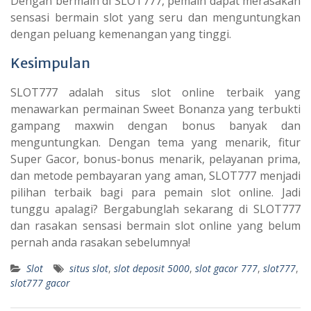
Dengan bermain di SLOT777, pemain dapat merasakan
sensasi bermain slot yang seru dan menguntungkan
dengan peluang kemenangan yang tinggi.
Kesimpulan
SLOT777 adalah situs slot online terbaik yang
menawarkan permainan Sweet Bonanza yang terbukti
gampang maxwin dengan bonus banyak dan
menguntungkan. Dengan tema yang menarik, fitur
Super Gacor, bonus-bonus menarik, pelayanan prima,
dan metode pembayaran yang aman, SLOT777 menjadi
pilihan terbaik bagi para pemain slot online. Jadi
tunggu apalagi? Bergabunglah sekarang di SLOT777
dan rasakan sensasi bermain slot online yang belum
pernah anda rasakan sebelumnya!
Slot
situs slot
,
slot deposit 5000
,
slot gacor 777
,
slot777
,
slot777 gacor