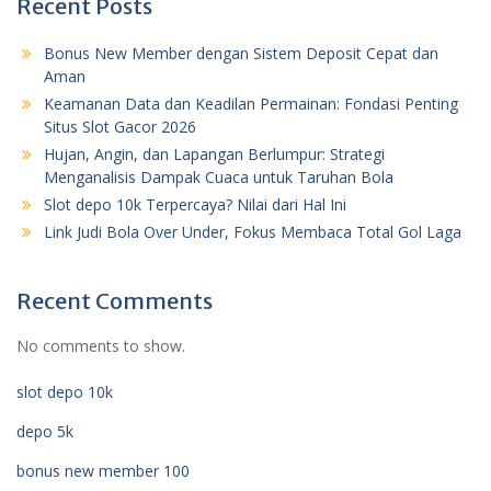
Recent Posts
Bonus New Member dengan Sistem Deposit Cepat dan
Aman
Keamanan Data dan Keadilan Permainan: Fondasi Penting
Situs Slot Gacor 2026
Hujan, Angin, dan Lapangan Berlumpur: Strategi
Menganalisis Dampak Cuaca untuk Taruhan Bola
Slot depo 10k Terpercaya? Nilai dari Hal Ini
Link Judi Bola Over Under, Fokus Membaca Total Gol Laga
Recent Comments
No comments to show.
slot depo 10k
depo 5k
bonus new member 100