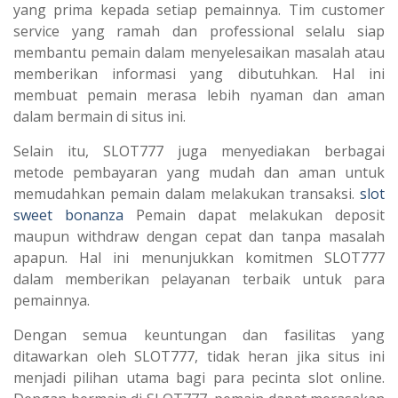
yang prima kepada setiap pemainnya. Tim customer
service yang ramah dan professional selalu siap
membantu pemain dalam menyelesaikan masalah atau
memberikan informasi yang dibutuhkan. Hal ini
membuat pemain merasa lebih nyaman dan aman
dalam bermain di situs ini.
Selain itu, SLOT777 juga menyediakan berbagai
metode pembayaran yang mudah dan aman untuk
memudahkan pemain dalam melakukan transaksi.
slot
sweet bonanza
Pemain dapat melakukan deposit
maupun withdraw dengan cepat dan tanpa masalah
apapun. Hal ini menunjukkan komitmen SLOT777
dalam memberikan pelayanan terbaik untuk para
pemainnya.
Dengan semua keuntungan dan fasilitas yang
ditawarkan oleh SLOT777, tidak heran jika situs ini
menjadi pilihan utama bagi para pecinta slot online.