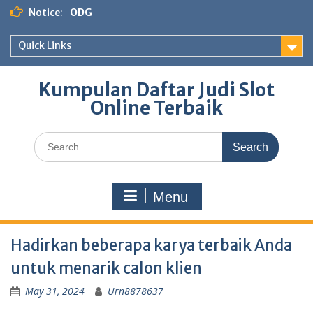
Skip
Notice:
ODG
to
content
Quick Links
Kumpulan Daftar Judi Slot
Online Terbaik
Search
for:
Menu
Hadirkan beberapa karya terbaik Anda
untuk menarik calon klien
May 31, 2024
Urn8878637