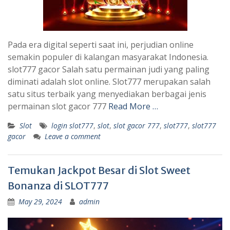
Pada era digital seperti saat ini, perjudian online
semakin populer di kalangan masyarakat Indonesia.
slot777 gacor Salah satu permainan judi yang paling
diminati adalah slot online. Slot777 merupakan salah
satu situs terbaik yang menyediakan berbagai jenis
permainan slot gacor 777
Read More …
Slot
login slot777
,
slot
,
slot gacor 777
,
slot777
,
slot777
gacor
Leave a comment
Temukan Jackpot Besar di Slot Sweet
Bonanza di SLOT777
May 29, 2024
admin