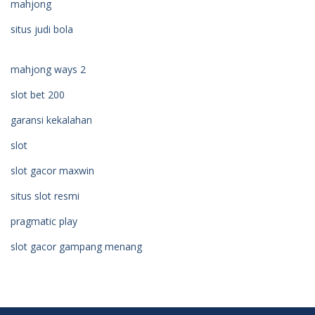
mahjong
situs judi bola
mahjong ways 2
slot bet 200
garansi kekalahan
slot
slot gacor maxwin
situs slot resmi
pragmatic play
slot gacor gampang menang