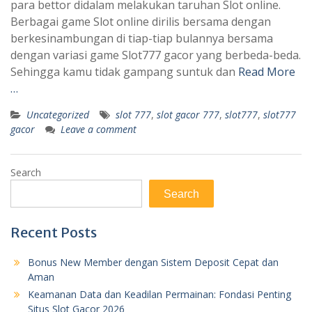
para bettor didalam melakukan taruhan Slot online.
Berbagai game Slot online dirilis bersama dengan
berkesinambungan di tiap-tiap bulannya bersama
dengan variasi game Slot777 gacor yang berbeda-beda.
Sehingga kamu tidak gampang suntuk dan
Read More
…
Uncategorized
slot 777
,
slot gacor 777
,
slot777
,
slot777
gacor
Leave a comment
Search
Search
Recent Posts
Bonus New Member dengan Sistem Deposit Cepat dan
Aman
Keamanan Data dan Keadilan Permainan: Fondasi Penting
Situs Slot Gacor 2026