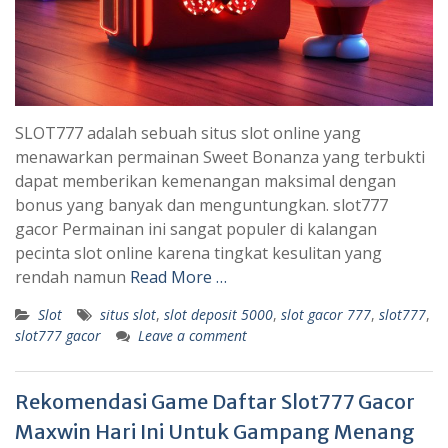
SLOT777 adalah sebuah situs slot online yang
menawarkan permainan Sweet Bonanza yang terbukti
dapat memberikan kemenangan maksimal dengan
bonus yang banyak dan menguntungkan. slot777
gacor Permainan ini sangat populer di kalangan
pecinta slot online karena tingkat kesulitan yang
rendah namun
Read More …
Slot
situs slot
,
slot deposit 5000
,
slot gacor 777
,
slot777
,
slot777 gacor
Leave a comment
Rekomendasi Game Daftar Slot777 Gacor
Maxwin Hari Ini Untuk Gampang Menang