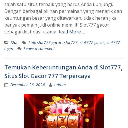
salah satu situs terbaik yang harus Anda kunjungi.
Dengan berbagai pilihan permainan yang menarik dan
keuntungan besar yang ditawarkan, tidak heran jika
banyak pemain judi online memilih Slot777 gacor
sebagai destinasi utama
Read More …
Slot
Link slot777 gacor
,
slot777
,
slot777 gacor
,
slot777
login
Leave a comment
Temukan Keberuntungan Anda di Slot777,
Situs Slot Gacor 777 Terpercaya
December 26, 2024
admin