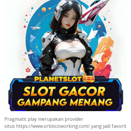
Pragmatic play merupakan provider
situs https://www.orbiscoworking.com/ yang jadi favorit