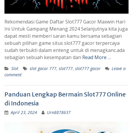
Rekomendasi Game Daftar Slot777 Gacor Maxwin Hari
Ini Untuk Gampang Menang 2024 Selanjutnya kita juga
dapat mesti memberi saran kamu bersama sebagian
sebuah pilihan game situs slot777 gacor terpercaya
sudah terbukti dalam enteng untuk di menagkanc.ada
sebagian sebuah kesempatan dan
Read More …
Slot
slot gacor 777
,
slot777
,
slot777 gacor
Leave a
comment
Panduan Lengkap Bermain Slot777 Online
di Indonesia
April 23, 2024
Urn8878637