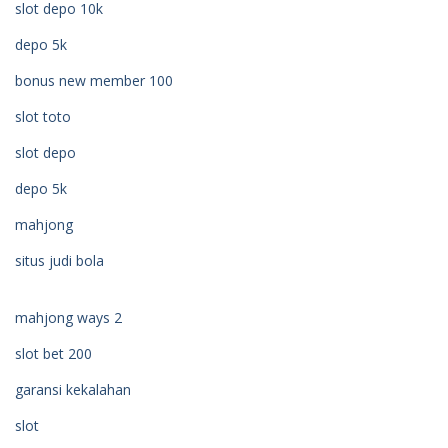
slot depo 10k
depo 5k
bonus new member 100
slot toto
slot depo
depo 5k
mahjong
situs judi bola
mahjong ways 2
slot bet 200
garansi kekalahan
slot