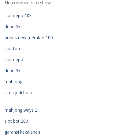
No comments to show.
slot depo 10k
depo 5k
bonus new member 100
slot toto
slot depo
depo 5k
mahjong
situs judi bola
mahjong ways 2
slot bet 200
garansi kekalahan