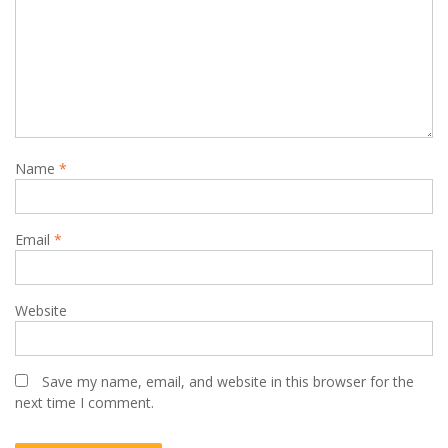
Name
*
Email
*
Website
Save my name, email, and website in this browser for the
next time I comment.