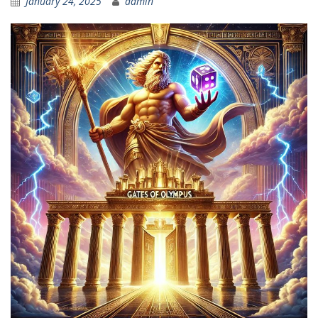
January 24, 2025
admin