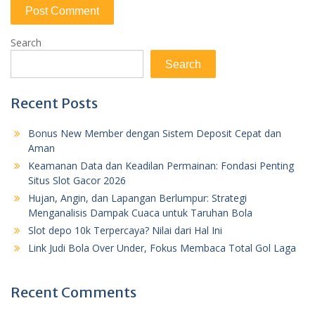
Search
Search
Recent Posts
Bonus New Member dengan Sistem Deposit Cepat dan
Aman
Keamanan Data dan Keadilan Permainan: Fondasi Penting
Situs Slot Gacor 2026
Hujan, Angin, dan Lapangan Berlumpur: Strategi
Menganalisis Dampak Cuaca untuk Taruhan Bola
Slot depo 10k Terpercaya? Nilai dari Hal Ini
Link Judi Bola Over Under, Fokus Membaca Total Gol Laga
Recent Comments