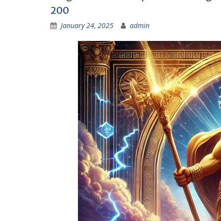
200
January 24, 2025
admin