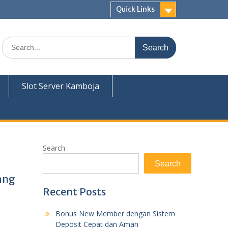
Quick Links
Search
for:
Slot Server Kamboja
Search
Search
ang
Recent Posts
Bonus New Member dengan Sistem
Deposit Cepat dan Aman