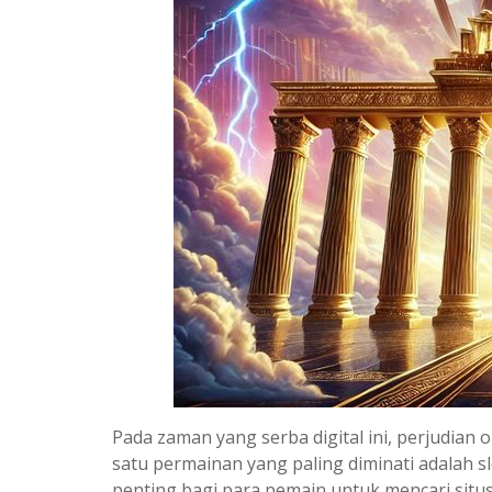
Pada zaman yang serba digital ini, perjudian 
satu permainan yang paling diminati adalah sl
penting bagi para pemain untuk mencari situ