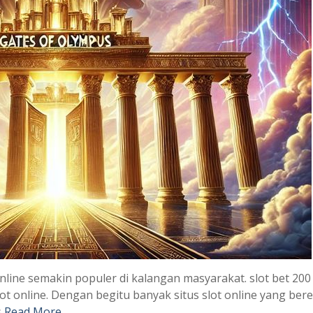
online semakin populer di kalangan masyarakat. slot bet 200
ot online. Dengan begitu banyak situs slot online yang bere
s
Read More …