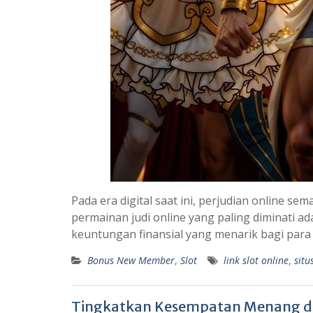
Pada era digital saat ini, perjudian online se
permainan judi online yang paling diminati a
keuntungan finansial yang menarik bagi par
Bonus New Member
,
Slot
link slot online
,
situ
Tingkatkan Kesempatan Menang di S