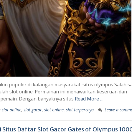
makin populer di kalangan masyarakat. situs olympus Salah s
dalah slot online. Permainan ini menawarkan keseruan dan
a pemain. Dengan banyaknya situs
Read More …
s slot online
,
slot gacor
,
slot online
,
slot terpercaya
Leave a comm
itus Daftar Slot Gacor Gates of Olympus 1000