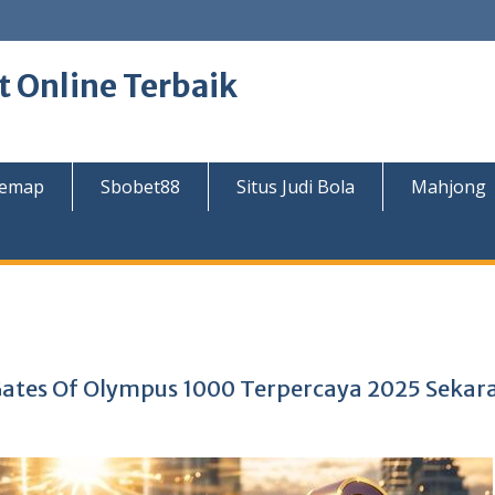
t Online Terbaik
temap
Sbobet88
Situs Judi Bola
Mahjong
Gates Of Olympus 1000 Terpercaya 2025 Sekar