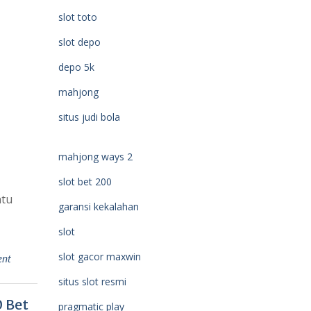
slot toto
slot depo
depo 5k
mahjong
situs judi bola
mahjong ways 2
slot bet 200
atu
garansi kekalahan
slot
slot gacor maxwin
ent
situs slot resmi
 Bet
pragmatic play