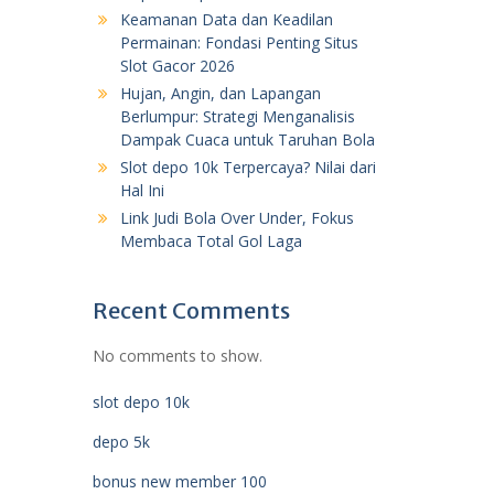
Keamanan Data dan Keadilan
Permainan: Fondasi Penting Situs
Slot Gacor 2026
Hujan, Angin, dan Lapangan
Berlumpur: Strategi Menganalisis
Dampak Cuaca untuk Taruhan Bola
Slot depo 10k Terpercaya? Nilai dari
Hal Ini
Link Judi Bola Over Under, Fokus
Membaca Total Gol Laga
Recent Comments
No comments to show.
slot depo 10k
depo 5k
bonus new member 100