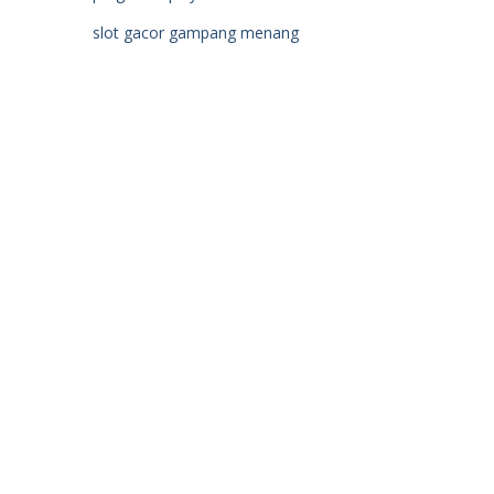
slot gacor gampang menang