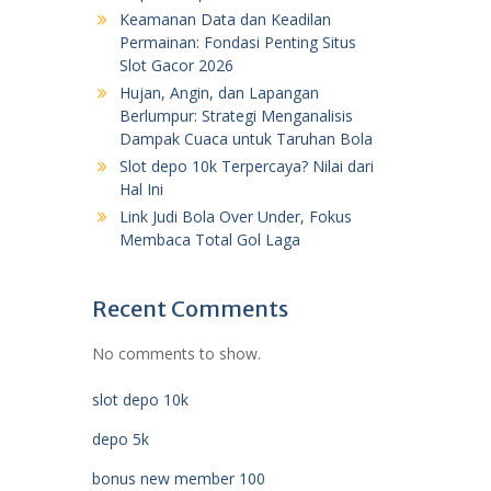
Keamanan Data dan Keadilan
Permainan: Fondasi Penting Situs
Slot Gacor 2026
Hujan, Angin, dan Lapangan
Berlumpur: Strategi Menganalisis
Dampak Cuaca untuk Taruhan Bola
Slot depo 10k Terpercaya? Nilai dari
Hal Ini
Link Judi Bola Over Under, Fokus
Membaca Total Gol Laga
Recent Comments
No comments to show.
slot depo 10k
depo 5k
bonus new member 100