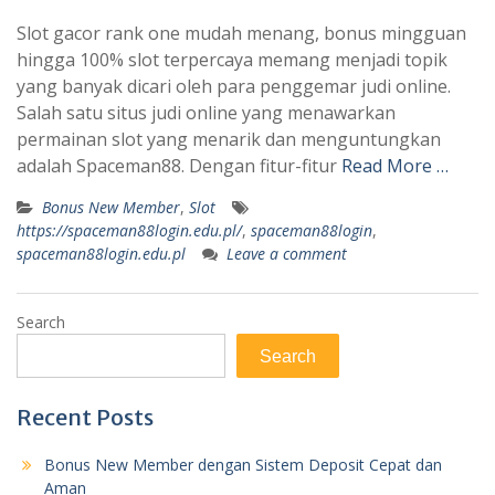
Slot gacor rank one mudah menang, bonus mingguan
hingga 100% slot terpercaya memang menjadi topik
yang banyak dicari oleh para penggemar judi online.
Salah satu situs judi online yang menawarkan
permainan slot yang menarik dan menguntungkan
adalah Spaceman88. Dengan fitur-fitur
Read More …
Bonus New Member
,
Slot
https://spaceman88login.edu.pl/
,
spaceman88login
,
spaceman88login.edu.pl
Leave a comment
Search
Search
Recent Posts
Bonus New Member dengan Sistem Deposit Cepat dan
Aman