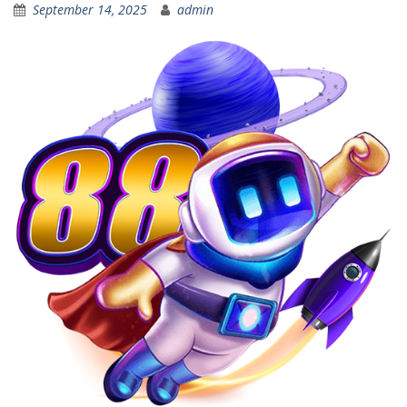
September 14, 2025
admin