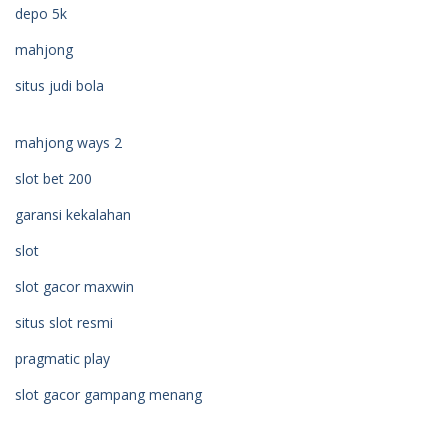
depo 5k
mahjong
situs judi bola
mahjong ways 2
slot bet 200
garansi kekalahan
slot
slot gacor maxwin
situs slot resmi
pragmatic play
slot gacor gampang menang