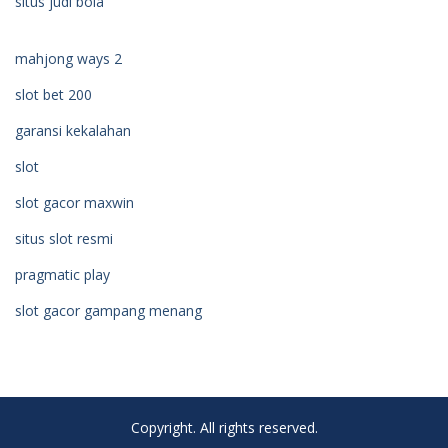
situs judi bola
mahjong ways 2
slot bet 200
garansi kekalahan
slot
slot gacor maxwin
situs slot resmi
pragmatic play
slot gacor gampang menang
Copyright. All rights reserved.