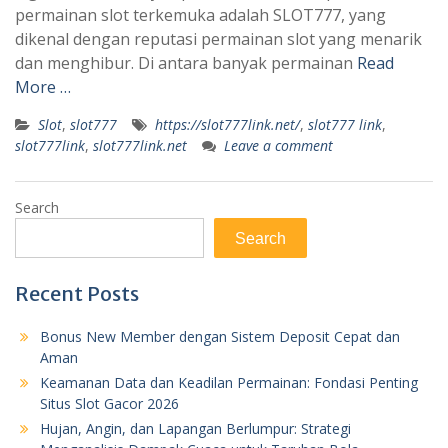
permainan slot terkemuka adalah SLOT777, yang
dikenal dengan reputasi permainan slot yang menarik
dan menghibur. Di antara banyak permainan
Read
More …
Slot
,
slot777
https://slot777link.net/
,
slot777 link
,
slot777link
,
slot777link.net
Leave a comment
Search
Search
Recent Posts
Bonus New Member dengan Sistem Deposit Cepat dan
Aman
Keamanan Data dan Keadilan Permainan: Fondasi Penting
Situs Slot Gacor 2026
Hujan, Angin, dan Lapangan Berlumpur: Strategi