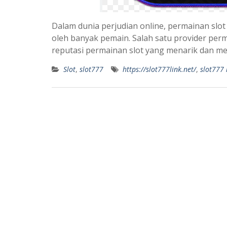
Dalam dunia perjudian online, permainan slo
oleh banyak pemain. Salah satu provider per
reputasi permainan slot yang menarik dan m
Slot
,
slot777
https://slot777link.net/
,
slot777 