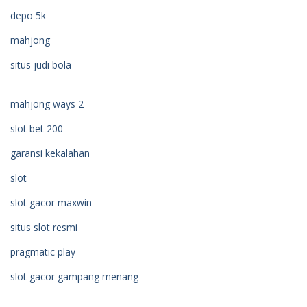
depo 5k
mahjong
situs judi bola
mahjong ways 2
slot bet 200
garansi kekalahan
slot
slot gacor maxwin
situs slot resmi
pragmatic play
slot gacor gampang menang