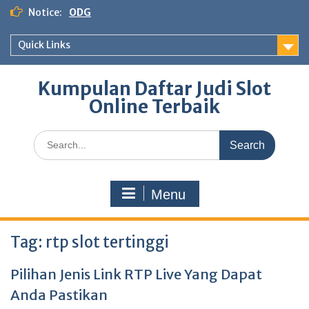
Skip
Notice:
ODG
to
content
Quick Links
Kumpulan Daftar Judi Slot
Online Terbaik
Search
for:
Menu
Tag:
rtp slot tertinggi
Pilihan Jenis Link RTP Live Yang Dapat
Anda Pastikan