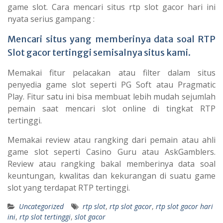
game slot. Cara mencari situs rtp slot gacor hari ini
nyata serius gampang :
Mencari situs yang memberinya data soal RTP
Slot gacor tertinggi semisalnya situs kami.
Memakai fitur pelacakan atau filter dalam situs
penyedia game slot seperti PG Soft atau Pragmatic
Play. Fitur satu ini bisa membuat lebih mudah sejumlah
pemain saat mencari slot online di tingkat RTP
tertinggi.
Memakai review atau rangking dari pemain atau ahli
game slot seperti Casino Guru atau AskGamblers.
Review atau rangking bakal memberinya data soal
keuntungan, kwalitas dan kekurangan di suatu game
slot yang terdapat RTP tertinggi.
Uncategorized
rtp slot
,
rtp slot gacor
,
rtp slot gacor hari
ini
,
rtp slot tertinggi
,
slot gacor