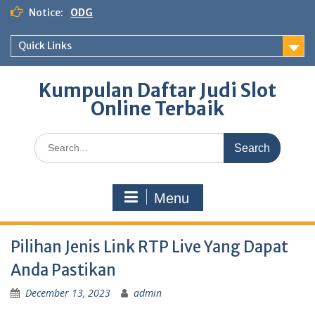
Skip
Notice:
ODG
to
content
Quick Links
Kumpulan Daftar Judi Slot
Online Terbaik
Search
for:
Menu
Pilihan Jenis Link RTP Live Yang Dapat
Anda Pastikan
December 13, 2023
admin