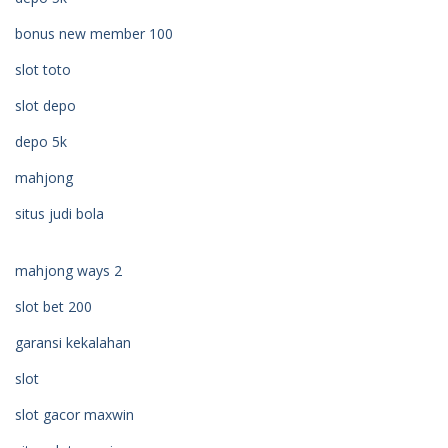
bonus new member 100
slot toto
slot depo
depo 5k
mahjong
situs judi bola
mahjong ways 2
slot bet 200
garansi kekalahan
slot
slot gacor maxwin