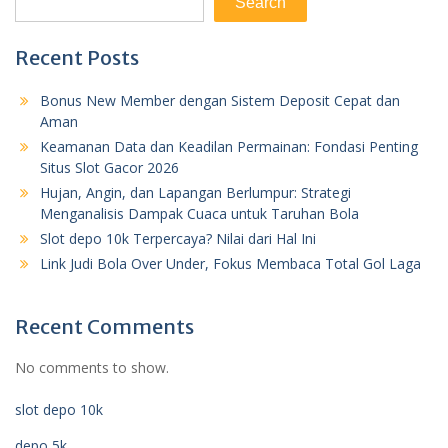
Search
Recent Posts
Bonus New Member dengan Sistem Deposit Cepat dan
Aman
Keamanan Data dan Keadilan Permainan: Fondasi Penting
Situs Slot Gacor 2026
Hujan, Angin, dan Lapangan Berlumpur: Strategi
Menganalisis Dampak Cuaca untuk Taruhan Bola
Slot depo 10k Terpercaya? Nilai dari Hal Ini
Link Judi Bola Over Under, Fokus Membaca Total Gol Laga
Recent Comments
No comments to show.
slot depo 10k
depo 5k