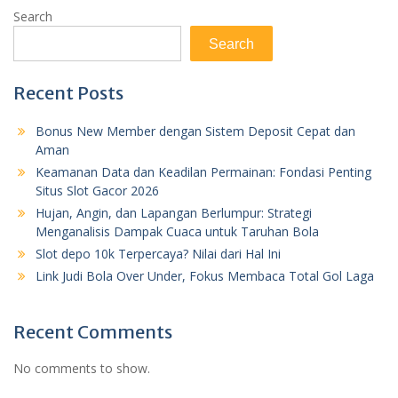
Search
Search
Recent Posts
Bonus New Member dengan Sistem Deposit Cepat dan
Aman
Keamanan Data dan Keadilan Permainan: Fondasi Penting
Situs Slot Gacor 2026
Hujan, Angin, dan Lapangan Berlumpur: Strategi
Menganalisis Dampak Cuaca untuk Taruhan Bola
Slot depo 10k Terpercaya? Nilai dari Hal Ini
Link Judi Bola Over Under, Fokus Membaca Total Gol Laga
Recent Comments
No comments to show.