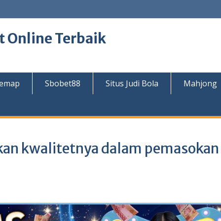
t Online Terbaik
temap
Sbobet88
Situs Judi Bola
Mahjong
rikan kwalitetnya dalam pemasokan