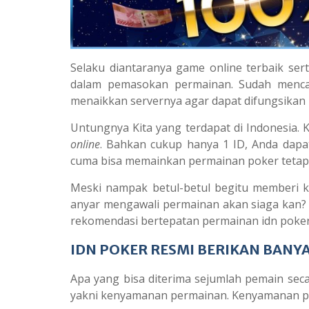
Selaku diantaranya game online terbaik ser
dalam pemasokan permainan. Sudah mencak
menaikkan servernya agar dapat difungsikan 
Untungnya Kita yang terdapat di Indonesia. 
online
. Bahkan cukup hanya 1 ID, Anda dapa
cuma bisa memainkan permainan poker tetapi
Meski nampak betul-betul begitu memberi 
anyar mengawali permainan akan siaga kan? 
rekomendasi bertepatan permainan idn poker
IDN POKER RESMI BERIKAN BANYA
Apa yang bisa diterima sejumlah pemain sec
yakni kenyamanan permainan. Kenyamanan pem