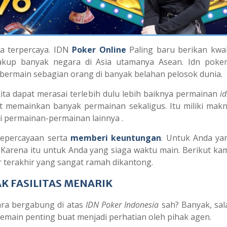
ta terpercaya. IDN
Poker Online
Paling baru berikan kwal
up banyak negara di Asia utamanya Asean. Idn poker
bermain sebagian orang di banyak belahan pelosok dunia.
Kita dapat merasai terlebih dulu lebih baiknya permainan
i
t memainkan banyak permainan sekaligus. Itu miliki makn
 permainan-permainan lainnya .
kepercayaan serta
memberi keuntungan
. Untuk Anda y
Karena itu untuk Anda yang siaga waktu main. Berikut kam
 terakhir yang sangat ramah dikantong.
K FASILITAS MENARIK
ara bergabung di atas
IDN Poker Indonesia
sah? Banyak, sal
ain penting buat menjadi perhatian oleh pihak agen.