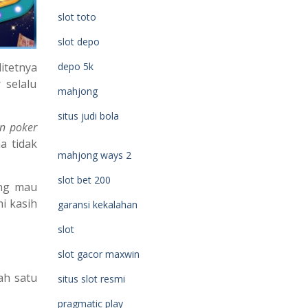
slot toto
slot depo
itetnya
depo 5k
 selalu
mahjong
situs judi bola
dn poker
a tidak
mahjong ways 2
slot bet 200
ang mau
i kasih
garansi kekalahan
slot
slot gacor maxwin
ah satu
situs slot resmi
pragmatic play