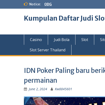
Skip
Notice:
ODG
to
content
Kumpulan Daftar Judi Slo
Casino
Judi Bola
Slot
Si
Slot Server Thailand
IDN Poker Paling baru be
permainan
June 2, 2024
Kw8845601