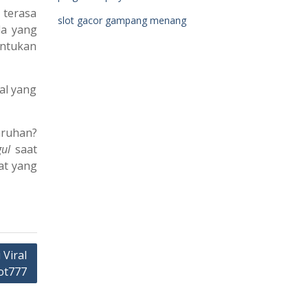
 terasa
slot gacor gampang menang
da yang
entukan
al yang
aruhan?
gul
saat
at yang
Viral
ot777