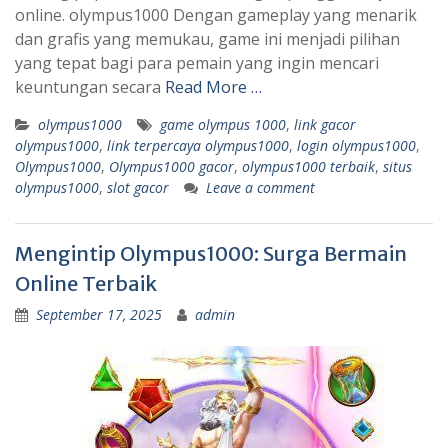
online. olympus1000 Dengan gameplay yang menarik
dan grafis yang memukau, game ini menjadi pilihan
yang tepat bagi para pemain yang ingin mencari
keuntungan secara
Read More …
olympus1000
game olympus 1000
,
link gacor
olympus1000
,
link terpercaya olympus1000
,
login olympus1000
,
Olympus1000
,
Olympus1000 gacor
,
olympus1000 terbaik
,
situs
olympus1000
,
slot gacor
Leave a comment
Mengintip Olympus1000: Surga Bermain
Online Terbaik
September 17, 2025
admin