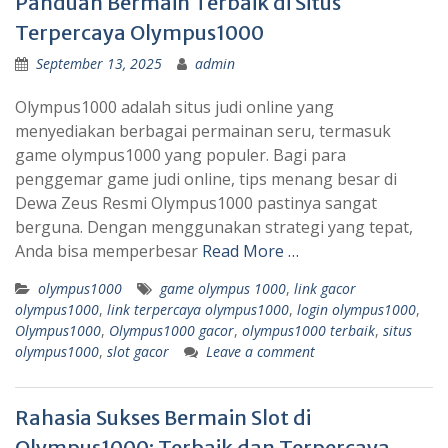
Panduan Bermain Terbaik di Situs
Terpercaya Olympus1000
September 13, 2025
admin
Olympus1000 adalah situs judi online yang
menyediakan berbagai permainan seru, termasuk
game olympus1000 yang populer. Bagi para
penggemar game judi online, tips menang besar di
Dewa Zeus Resmi Olympus1000 pastinya sangat
berguna. Dengan menggunakan strategi yang tepat,
Anda bisa memperbesar
Read More …
olympus1000
game olympus 1000
,
link gacor
olympus1000
,
link terpercaya olympus1000
,
login olympus1000
,
Olympus1000
,
Olympus1000 gacor
,
olympus1000 terbaik
,
situs
olympus1000
,
slot gacor
Leave a comment
Rahasia Sukses Bermain Slot di
Olympus1000: Terbaik dan Terpercaya