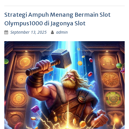
Strategi Ampuh Menang Bermain Slot
Olympus1000 di Jagonya Slot
September 13, 2025
admin