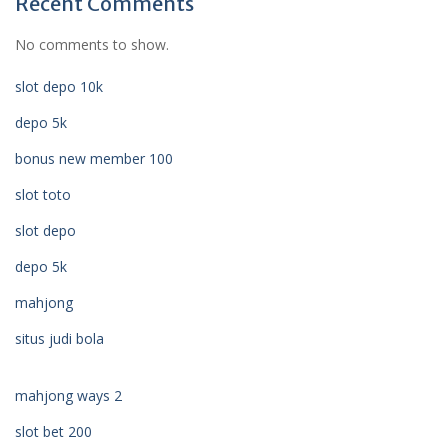
Recent Comments
No comments to show.
slot depo 10k
depo 5k
bonus new member 100
slot toto
slot depo
depo 5k
mahjong
situs judi bola
mahjong ways 2
slot bet 200