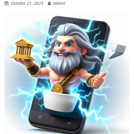
October 21, 2025
admin