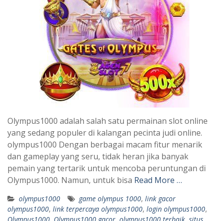
Olympus1000 adalah salah satu permainan slot online
yang sedang populer di kalangan pecinta judi online.
olympus1000 Dengan berbagai macam fitur menarik
dan gameplay yang seru, tidak heran jika banyak
pemain yang tertarik untuk mencoba peruntungan di
Olympus1000. Namun, untuk bisa
Read More …
olympus1000
game olympus 1000
,
link gacor
olympus1000
,
link terpercaya olympus1000
,
login olympus1000
,
Olympus1000
,
Olympus1000 gacor
,
olympus1000 terbaik
,
situs