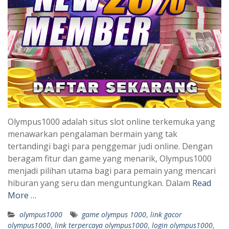
Olympus1000 adalah situs slot online terkemuka yang
menawarkan pengalaman bermain yang tak
tertandingi bagi para penggemar judi online. Dengan
beragam fitur dan game yang menarik, Olympus1000
menjadi pilihan utama bagi para pemain yang mencari
hiburan yang seru dan menguntungkan. Dalam
Read
More …
olympus1000
game olympus 1000
,
link gacor
olympus1000
,
link terpercaya olympus1000
,
login olympus1000
,