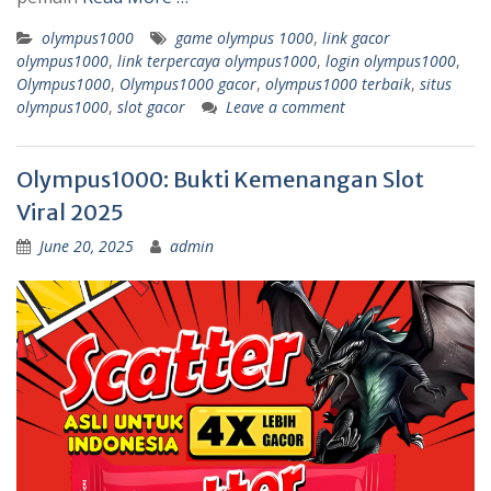
olympus1000
game olympus 1000
,
link gacor
olympus1000
,
link terpercaya olympus1000
,
login olympus1000
,
Olympus1000
,
Olympus1000 gacor
,
olympus1000 terbaik
,
situs
olympus1000
,
slot gacor
Leave a comment
Olympus1000: Bukti Kemenangan Slot
Viral 2025
June 20, 2025
admin