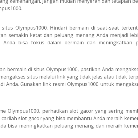
ng kemenangan. Jangan mudah menyerah dan tetaplah b
mpus1000.
 situs Olympus1000. Hindari bermain di saat-saat terten
gan semakin ketat dan peluang menang Anda menjadi lebih
ar Anda bisa fokus dalam bermain dan meningkatkan p
 bermain di situs Olympus1000, pastikan Anda mengakse
engakses situs melalui link yang tidak jelas atau tidak ter
adi Anda. Gunakan link resmi Olympus1000 untuk mengakse
e Olympus1000, perhatikan slot gacor yang sering mem
 carilah slot gacor yang bisa membantu Anda meraih kem
Anda bisa meningkatkan peluang menang dan meraih kem