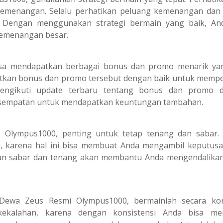
 kemenangan. Selalu perhatikan peluang kemenangan dan
 Dengan menggunakan strategi bermain yang baik, An
emenangan besar.
sa mendapatkan berbagai bonus dan promo menarik ya
kan bonus dan promo tersebut dengan baik untuk memp
engikuti update terbaru tentang bonus dan promo di
esempatan untuk mendapatkan keuntungan tambahan.
 Olympus1000, penting untuk tetap tenang dan sabar.
n, karena hal ini bisa membuat Anda mengambil keputus
ngan sabar dan tenang akan membantu Anda mengendalika
ewa Zeus Resmi Olympus1000, bermainlah secara kons
ekalahan, karena dengan konsistensi Anda bisa me