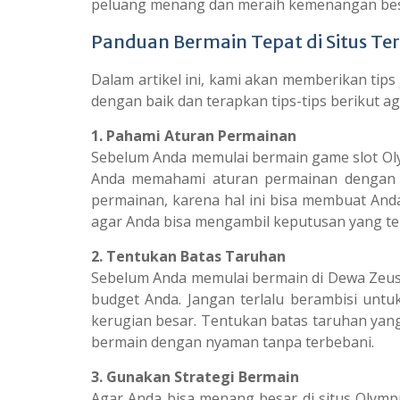
peluang menang dan meraih kemenangan besa
Panduan Bermain Tepat di Situs T
Dalam artikel ini, kami akan memberikan tip
dengan baik dan terapkan tips-tips berikut 
1. Pahami Aturan Permainan
Sebelum Anda memulai bermain game slot Oly
Anda memahami aturan permainan dengan b
permainan, karena hal ini bisa membuat And
agar Anda bisa mengambil keputusan yang te
2. Tentukan Batas Taruhan
Sebelum Anda memulai bermain di Dewa Zeus
budget Anda. Jangan terlalu berambisi un
kerugian besar. Tentukan batas taruhan ya
bermain dengan nyaman tanpa terbebani.
3. Gunakan Strategi Bermain
Agar Anda bisa menang besar di situs Olymp