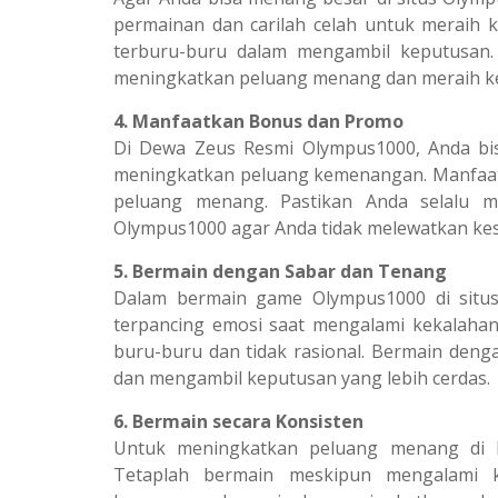
permainan dan carilah celah untuk meraih
terburu-buru dalam mengambil keputusan.
meningkatkan peluang menang dan meraih k
4. Manfaatkan Bonus dan Promo
Di Dewa Zeus Resmi Olympus1000, Anda bi
meningkatkan peluang kemenangan. Manfaat
peluang menang. Pastikan Anda selalu m
Olympus1000 agar Anda tidak melewatkan k
5. Bermain dengan Sabar dan Tenang
Dalam bermain game Olympus1000 di situs
terpancing emosi saat mengalami kekalaha
buru-buru dan tidak rasional. Bermain de
dan mengambil keputusan yang lebih cerdas.
6. Bermain secara Konsisten
Untuk meningkatkan peluang menang di D
Tetaplah bermain meskipun mengalami k