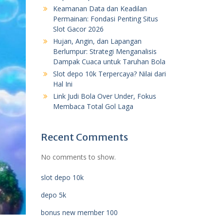
Keamanan Data dan Keadilan
Permainan: Fondasi Penting Situs
Slot Gacor 2026
Hujan, Angin, dan Lapangan
Berlumpur: Strategi Menganalisis
Dampak Cuaca untuk Taruhan Bola
Slot depo 10k Terpercaya? Nilai dari
Hal Ini
Link Judi Bola Over Under, Fokus
Membaca Total Gol Laga
Recent Comments
No comments to show.
slot depo 10k
depo 5k
bonus new member 100