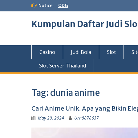
Skip
Notice:
ODG
to
content
Kumpulan Daftar Judi Slo
Casino
Judi Bola
Slot
Si
Slot Server Thailand
Tag:
dunia anime
Cari Anime Unik. Apa yang Bikin El
May 29, 2024
Urn8878637