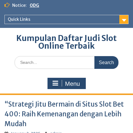
Skip
Notice:
ODG
to
content
Quick Links
Kumpulan Daftar Judi Slot
Online Terbaik
Search
for:
Menu
“Strategi Jitu Bermain di Situs Slot Bet
400: Raih Kemenangan dengan Lebih
Mudah