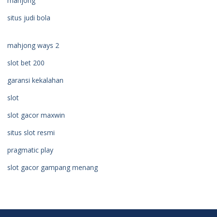
mahjong
situs judi bola
mahjong ways 2
slot bet 200
garansi kekalahan
slot
slot gacor maxwin
situs slot resmi
pragmatic play
slot gacor gampang menang