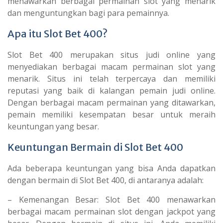
menawarkan berbagai permainan slot yang menarik
dan menguntungkan bagi para pemainnya.
Apa itu Slot Bet 400?
Slot Bet 400 merupakan situs judi online yang
menyediakan berbagai macam permainan slot yang
menarik. Situs ini telah terpercaya dan memiliki
reputasi yang baik di kalangan pemain judi online.
Dengan berbagai macam permainan yang ditawarkan,
pemain memiliki kesempatan besar untuk meraih
keuntungan yang besar.
Keuntungan Bermain di Slot Bet 400
Ada beberapa keuntungan yang bisa Anda dapatkan
dengan bermain di Slot Bet 400, di antaranya adalah:
– Kemenangan Besar: Slot Bet 400 menawarkan
berbagai macam permainan slot dengan jackpot yang