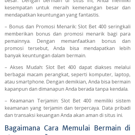
besar. Dengan bermain di situs ini, Anda memiliki
kesempatan untuk meraih kemenangan besar dan
mendapatkan keuntungan yang fantastis.
– Bonus dan Promosi Menarik: Slot Bet 400 seringkali
memberikan bonus dan promosi menarik bagi para
pemainnya. Dengan memanfaatkan bonus dan
promosi tersebut, Anda bisa mendapatkan lebih
banyak keuntungan dalam bermain.
– Akses Mudah: Slot Bet 400 dapat diakses melalui
berbagai macam perangkat, seperti komputer, laptop,
atau smartphone. Dengan demikian, Anda bisa bermain
kapanpun dan dimanapun Anda berada tanpa kendala.
– Keamanan Terjamin: Slot Bet 400 memiliki sistem
keamanan yang terjamin dan terpercaya. Data pribadi
dan transaksi keuangan Anda akan aman di situs ini.
Bagaimana Cara Memulai Bermain di