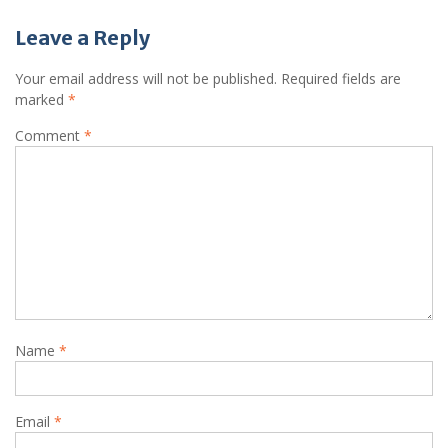
Leave a Reply
Your email address will not be published.
Required fields are
marked
*
Comment
*
Name
*
Email
*