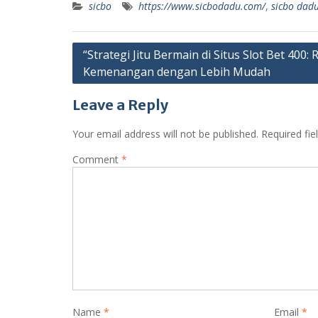
sicbo
https://www.sicbodadu.com/
,
sicbo dad
Post
“Strategi Jitu Bermain di Situs Slot Bet 400: 
Kemenangan dengan Lebih Mudah
navigation
Leave a Reply
Your email address will not be published.
Required fi
Comment
*
Name
*
Email
*