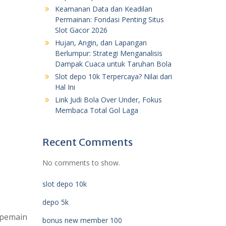
Keamanan Data dan Keadilan
Permainan: Fondasi Penting Situs
Slot Gacor 2026
Hujan, Angin, dan Lapangan
Berlumpur: Strategi Menganalisis
Dampak Cuaca untuk Taruhan Bola
Slot depo 10k Terpercaya? Nilai dari
Hal Ini
Link Judi Bola Over Under, Fokus
Membaca Total Gol Laga
Recent Comments
No comments to show.
slot depo 10k
depo 5k
 pemain
bonus new member 100