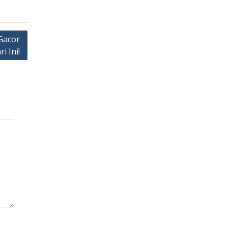
Gacor
i Ini!