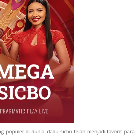
g populer di dunia, dadu sicbo telah menjadi favorit para