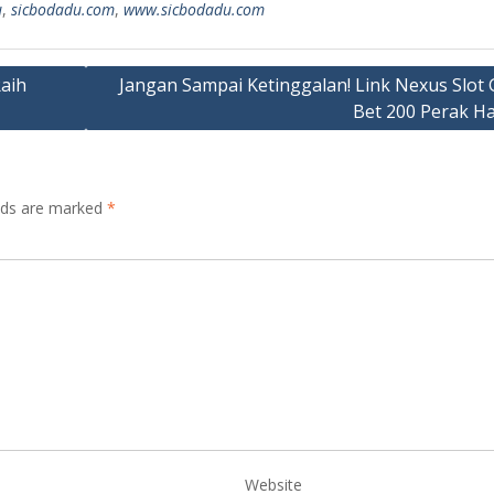
u
,
sicbodadu.com
,
www.sicbodadu.com
Raih
Jangan Sampai Ketinggalan! Link Nexus Slot 
Bet 200 Perak Har
elds are marked
*
Website