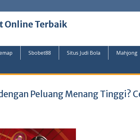
t Online Terbaik
temap
Sbobet88
Situs Judi Bola
Mahjong
 dengan Peluang Menang Tinggi? C