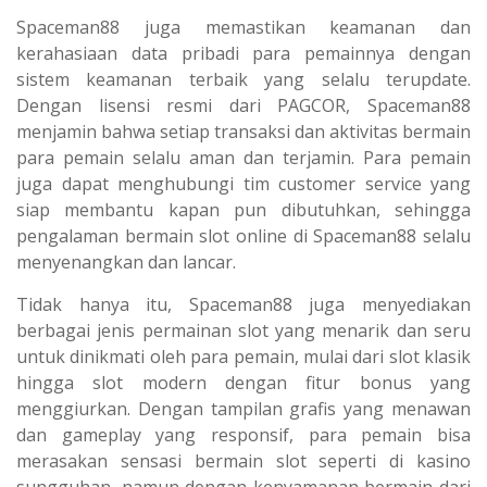
Spaceman88 juga memastikan keamanan dan
kerahasiaan data pribadi para pemainnya dengan
sistem keamanan terbaik yang selalu terupdate.
Dengan lisensi resmi dari PAGCOR, Spaceman88
menjamin bahwa setiap transaksi dan aktivitas bermain
para pemain selalu aman dan terjamin. Para pemain
juga dapat menghubungi tim customer service yang
siap membantu kapan pun dibutuhkan, sehingga
pengalaman bermain slot online di Spaceman88 selalu
menyenangkan dan lancar.
Tidak hanya itu, Spaceman88 juga menyediakan
berbagai jenis permainan slot yang menarik dan seru
untuk dinikmati oleh para pemain, mulai dari slot klasik
hingga slot modern dengan fitur bonus yang
menggiurkan. Dengan tampilan grafis yang menawan
dan gameplay yang responsif, para pemain bisa
merasakan sensasi bermain slot seperti di kasino