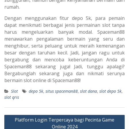
sungguhan, namun dengan kenyamanan bermain dari
rumah.
Dengan menggunakan fitur depo 5k, para pemain
dapat menikmati berbagai jenis permainan slot tanpa
harus mengeluarkan banyak modal. Spaceman88
menawarkan pengalaman bermain yang seru dan
menghibur, serta peluang untuk meraih kemenangan
besar dengan taruhan kecil. Jadi, jangan ragu untuk
bergabung dan mencoba keberuntungan Anda di
Spaceman88 sekarang juga! Jadi, tunggu apalagi?
Bergabunglah sekarang juga dan nikmati serunya
bermain slot online di Spaceman88!
Slot
depo 5k
,
situs spaceman88
,
slot dana
,
slot depo 5k
,
slot qris
Post
Platform Login Terpercaya bagi Pecinta Game
navigation
Online 2024