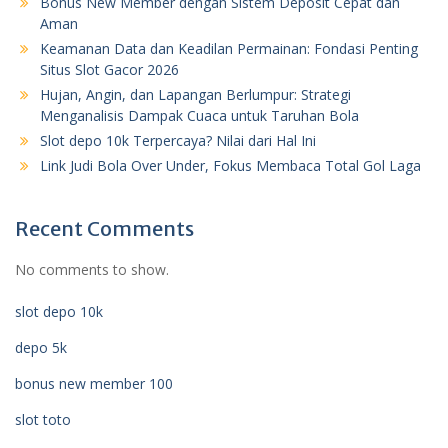
Bonus New Member dengan Sistem Deposit Cepat dan
Aman
Keamanan Data dan Keadilan Permainan: Fondasi Penting
Situs Slot Gacor 2026
Hujan, Angin, dan Lapangan Berlumpur: Strategi
Menganalisis Dampak Cuaca untuk Taruhan Bola
Slot depo 10k Terpercaya? Nilai dari Hal Ini
Link Judi Bola Over Under, Fokus Membaca Total Gol Laga
Recent Comments
No comments to show.
slot depo 10k
depo 5k
bonus new member 100
slot toto