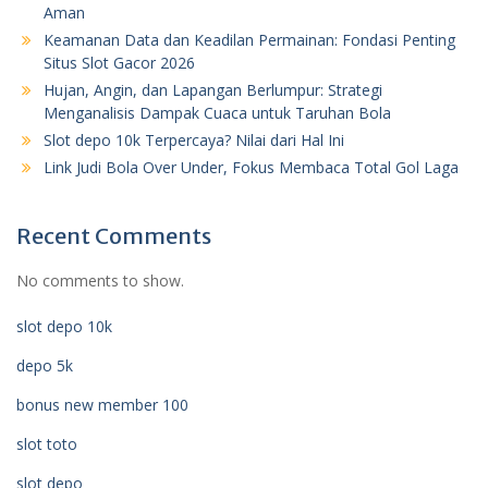
Aman
Keamanan Data dan Keadilan Permainan: Fondasi Penting
Situs Slot Gacor 2026
Hujan, Angin, dan Lapangan Berlumpur: Strategi
Menganalisis Dampak Cuaca untuk Taruhan Bola
Slot depo 10k Terpercaya? Nilai dari Hal Ini
Link Judi Bola Over Under, Fokus Membaca Total Gol Laga
Recent Comments
No comments to show.
slot depo 10k
depo 5k
bonus new member 100
slot toto
slot depo