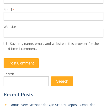
Email
*
Website
Save my name, email, and website in this browser for the
next time I comment.
Search
Search
Recent Posts
Bonus New Member dengan Sistem Deposit Cepat dan