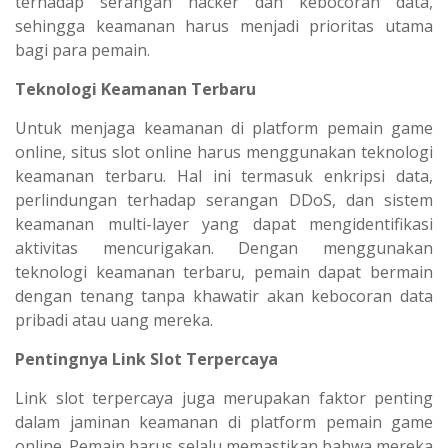
terhadap serangan hacker dan kebocoran data,
sehingga keamanan harus menjadi prioritas utama
bagi para pemain.
Teknologi Keamanan Terbaru
Untuk menjaga keamanan di platform pemain game
online, situs slot online harus menggunakan teknologi
keamanan terbaru. Hal ini termasuk enkripsi data,
perlindungan terhadap serangan DDoS, dan sistem
keamanan multi-layer yang dapat mengidentifikasi
aktivitas mencurigakan. Dengan menggunakan
teknologi keamanan terbaru, pemain dapat bermain
dengan tenang tanpa khawatir akan kebocoran data
pribadi atau uang mereka.
Pentingnya Link Slot Terpercaya
Link slot terpercaya juga merupakan faktor penting
dalam jaminan keamanan di platform pemain game
online. Pemain harus selalu memastikan bahwa mereka