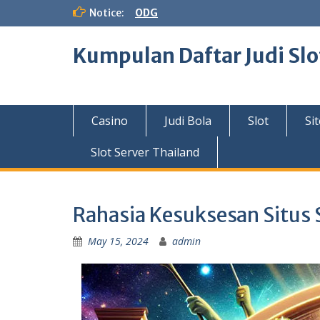
Skip
Notice:
ODG
to
content
Kumpulan Daftar Judi Slo
Casino
Judi Bola
Slot
Si
Slot Server Thailand
Rahasia Kesuksesan Situs S
May 15, 2024
admin