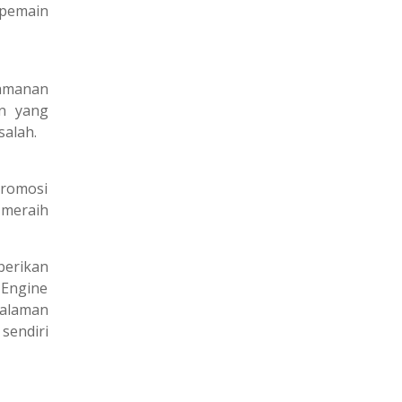
 pemain
eamanan
n yang
salah.
promosi
 meraih
berikan
 Engine
galaman
sendiri