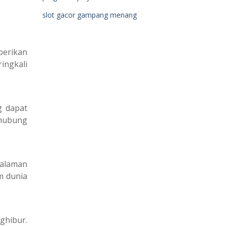
slot gacor gampang menang
berikan
ingkali
g dapat
rhubung
alaman
m dunia
ghibur.