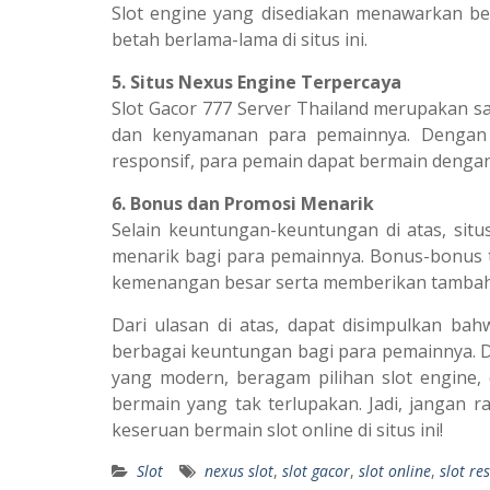
Slot engine yang disediakan menawarkan b
betah berlama-lama di situs ini.
5. Situs Nexus Engine Terpercaya
Slot Gacor 777 Server Thailand merupakan s
dan kenyamanan para pemainnya. Dengan
responsif, para pemain dapat bermain denga
6. Bonus dan Promosi Menarik
Selain keuntungan-keuntungan di atas, sit
menarik bagi para pemainnya. Bonus-bonus 
kemenangan besar serta memberikan tambahan
Dari ulasan di atas, dapat disimpulkan bah
berbagai keuntungan bagi para pemainnya. De
yang modern, beragam pilihan slot engine
bermain yang tak terlupakan. Jadi, jangan r
keseruan bermain slot online di situs ini!
Slot
nexus slot
,
slot gacor
,
slot online
,
slot re