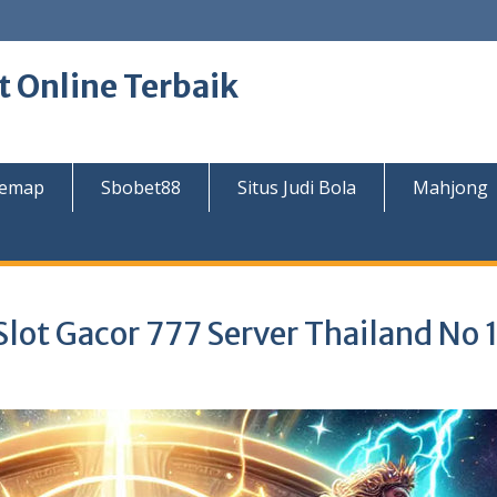
t Online Terbaik
temap
Sbobet88
Situs Judi Bola
Mahjong
lot Gacor 777 Server Thailand No 