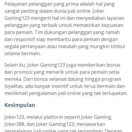
Pelayanan pelanggan yang prima adalah hal yang
sangat penting dalam dunia judi online. Joker
Gaming123 mengerti hal ini dan menyediakan layanan
pelanggan yang terbaik untuk memastikan kepuasan
para pemain. Tim dukungan pelanggan yang ramah
dan responsif siap membantu para pemain dengan
segala pertanyaan atau masalah yang mungkin timbul
selama bermain.
Selain itu, Joker Gaming123 juga memberikan bonus
dan promosi yang menarik untuk para pemain setia
mereka. Dari bonus selamat datang hingga program
loyalitas, ada banyak insentif untuk terus bermain dan
menikmati pengalaman judi online yang tak terlupakan.
Kesimpulan
Joker123, melalui platform seperti Joker Gaming,
Joker388, dan Joker Gaming123, menawarkan
pengalaman judi online yang tak tertandingi. Dengan