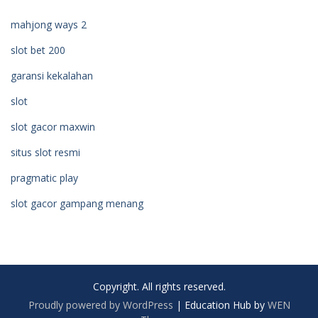
mahjong ways 2
slot bet 200
garansi kekalahan
slot
slot gacor maxwin
situs slot resmi
pragmatic play
slot gacor gampang menang
Copyright. All rights reserved.
Proudly powered by WordPress
|
Education Hub by
WEN