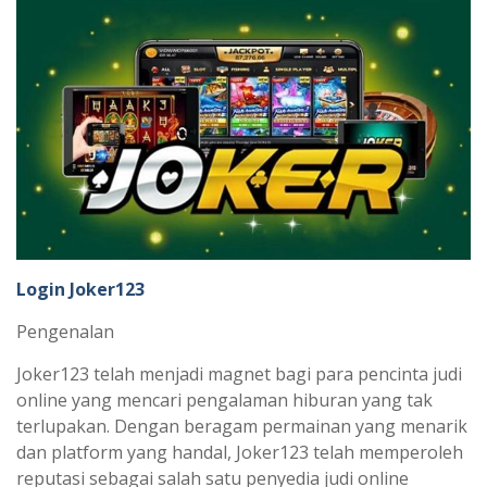
Login Joker123
Pengenalan
Joker123 telah menjadi magnet bagi para pencinta judi
online yang mencari pengalaman hiburan yang tak
terlupakan. Dengan beragam permainan yang menarik
dan platform yang handal, Joker123 telah memperoleh
reputasi sebagai salah satu penyedia judi online