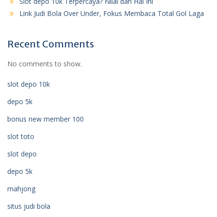
Slot depo 10k Terpercaya? Nilai dari Hal Ini
Link Judi Bola Over Under, Fokus Membaca Total Gol Laga
Recent Comments
No comments to show.
slot depo 10k
depo 5k
bonus new member 100
slot toto
slot depo
depo 5k
mahjong
situs judi bola