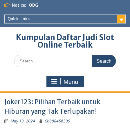
Skip
Notice:
ODG
to
content
Quick Links
Kumpulan Daftar Judi Slot
Online Terbaik
Search
for:
Menu
Joker123: Pilihan Terbaik untuk
Hiburan yang Tak Terlupakan!
May 13, 2024
Cb888456399