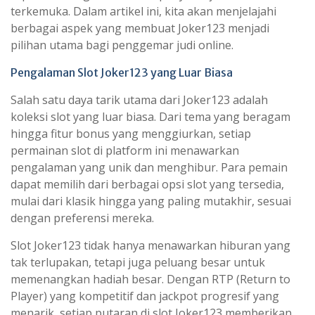
terkemuka. Dalam artikel ini, kita akan menjelajahi
berbagai aspek yang membuat Joker123 menjadi
pilihan utama bagi penggemar judi online.
Pengalaman Slot Joker123 yang Luar Biasa
Salah satu daya tarik utama dari Joker123 adalah
koleksi slot yang luar biasa. Dari tema yang beragam
hingga fitur bonus yang menggiurkan, setiap
permainan slot di platform ini menawarkan
pengalaman yang unik dan menghibur. Para pemain
dapat memilih dari berbagai opsi slot yang tersedia,
mulai dari klasik hingga yang paling mutakhir, sesuai
dengan preferensi mereka.
Slot Joker123 tidak hanya menawarkan hiburan yang
tak terlupakan, tetapi juga peluang besar untuk
memenangkan hadiah besar. Dengan RTP (Return to
Player) yang kompetitif dan jackpot progresif yang
menarik, setiap putaran di slot Joker123 memberikan