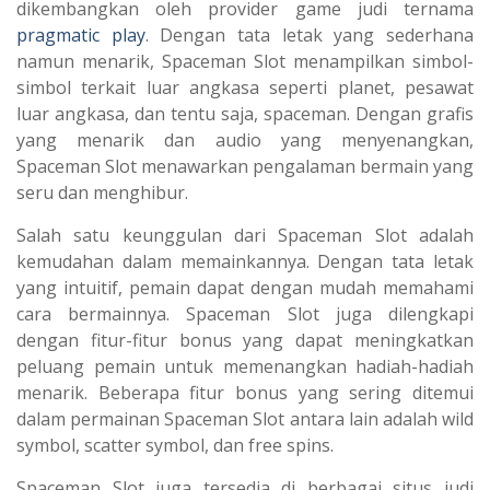
dikembangkan oleh provider game judi ternama
pragmatic play
. Dengan tata letak yang sederhana
namun menarik, Spaceman Slot menampilkan simbol-
simbol terkait luar angkasa seperti planet, pesawat
luar angkasa, dan tentu saja, spaceman. Dengan grafis
yang menarik dan audio yang menyenangkan,
Spaceman Slot menawarkan pengalaman bermain yang
seru dan menghibur.
Salah satu keunggulan dari Spaceman Slot adalah
kemudahan dalam memainkannya. Dengan tata letak
yang intuitif, pemain dapat dengan mudah memahami
cara bermainnya. Spaceman Slot juga dilengkapi
dengan fitur-fitur bonus yang dapat meningkatkan
peluang pemain untuk memenangkan hadiah-hadiah
menarik. Beberapa fitur bonus yang sering ditemui
dalam permainan Spaceman Slot antara lain adalah wild
symbol, scatter symbol, dan free spins.
Spaceman Slot juga tersedia di berbagai situs judi