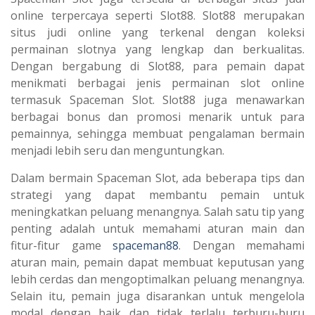
online terpercaya seperti Slot88. Slot88 merupakan
situs judi online yang terkenal dengan koleksi
permainan slotnya yang lengkap dan berkualitas.
Dengan bergabung di Slot88, para pemain dapat
menikmati berbagai jenis permainan slot online
termasuk Spaceman Slot. Slot88 juga menawarkan
berbagai bonus dan promosi menarik untuk para
pemainnya, sehingga membuat pengalaman bermain
menjadi lebih seru dan menguntungkan.
Dalam bermain Spaceman Slot, ada beberapa tips dan
strategi yang dapat membantu pemain untuk
meningkatkan peluang menangnya. Salah satu tip yang
penting adalah untuk memahami aturan main dan
fitur-fitur game
spaceman88
. Dengan memahami
aturan main, pemain dapat membuat keputusan yang
lebih cerdas dan mengoptimalkan peluang menangnya.
Selain itu, pemain juga disarankan untuk mengelola
modal dengan baik dan tidak terlalu terburu-buru