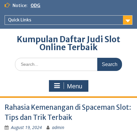
Skip
Notice:
ODG
to
content
Quick Links
Kumpulan Daftar Judi Slot
Online Terbaik
Search
for:
Menu
Rahasia Kemenangan di Spaceman Slot:
Tips dan Trik Terbaik
August 19, 2024
admin