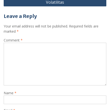
Volatilitas
Leave a Reply
Your email address will not be published.
Required fields are
marked
*
Comment
*
Name
*