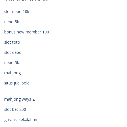
slot depo 10k
depo 5k
bonus new member 100
slot toto
slot depo
depo 5k
mahjong
situs judi bola
mahjong ways 2
slot bet 200
garansi kekalahan