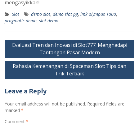
mengasyikkan!
Slot
demo slot
,
demo slot pg
,
link olympus 1000
,
pragmatic demo
,
slot demo
Post
Evaluasi Tren dan Inovasi di Slot777: Menghadapi
navigation
Tantangan Pasar Modern
Rahasia Kemenangan di Spaceman Slot: Tips dan
Trik Terbaik
Leave a Reply
Your email address will not be published.
Required fields are
marked
*
Comment
*