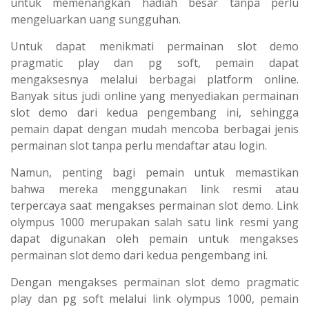
untuk memenangkan hadiah besar tanpa perlu
mengeluarkan uang sungguhan.
Untuk dapat menikmati permainan slot demo
pragmatic play dan pg soft, pemain dapat
mengaksesnya melalui berbagai platform online.
Banyak situs judi online yang menyediakan permainan
slot demo dari kedua pengembang ini, sehingga
pemain dapat dengan mudah mencoba berbagai jenis
permainan slot tanpa perlu mendaftar atau login.
Namun, penting bagi pemain untuk memastikan
bahwa mereka menggunakan link resmi atau
terpercaya saat mengakses permainan slot demo. Link
olympus 1000 merupakan salah satu link resmi yang
dapat digunakan oleh pemain untuk mengakses
permainan slot demo dari kedua pengembang ini.
Dengan mengakses permainan slot demo pragmatic
play dan pg soft melalui link olympus 1000, pemain