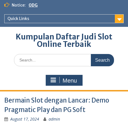
Skip
Notice:
ODG
to
content
Quick Links
Kumpulan Daftar Judi Slot
Online Terbaik
Search
for:
Menu
Bermain Slot dengan Lancar: Demo
Pragmatic Play dan PG Soft
August 17, 2024
admin