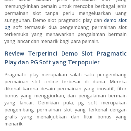
memungkinkan pemain untuk mencoba berbagai jenis
permainan slot tanpa perlu mengeluarkan uang
sungguhan. Demo slot pragmatic play dan
demo slot
pg
soft termasuk dua pengembang permainan slot
terkemuka yang menawarkan pengalaman bermain
yang lancar dan menarik bagi para pemain.
Review Terperinci Demo Slot Pragmatic
Play dan PG Soft yang Terpopuler
Pragmatic play merupakan salah satu pengembang
permainan slot online terbesar di dunia. Mereka
dikenal karena desain permainan yang inovatif, fitur
bonus yang menggiurkan, dan pengalaman bermain
yang lancar. Demikian pula, pg soft merupakan
pengembang permainan slot yang terkenal dengan
grafis yang menakjubkan dan fitur bonus yang
menarik.